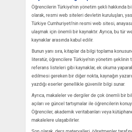
Öğrencilerin Türkiye’nin yönetim şekli hakkında bil
olarak, resmi web siteleri devletin kuruluşları, y
Türkiye Cumhuriyeti’nin resmi web sitesi, anayasa
ulaşmak için önemli bir kaynaktır. Ayrıca, bu tür we
kaynaklar arasında kabul edilir.
Bunun yanı sıra, kitaplar da bilgi toplama konusunda
literatür, öğrencilere Türkiye’nin yönetim şeklinin
referans listeleri gibi kaynaklar, ek okuma yapara
edilmesi gereken bir diğer nokta, kaynağın yazarı
yazdığı eserler genellikle güvenilir bilgi sunar.
Ayrıca, makaleler ve dergiler de çok önemli bir bil
açıları ve güncel tartışmalar ile öğrencilerin kon
Öğrenciler, akademik veritabanları veya kütüphane
makalelere ulaşabilirler.
Son olarak, ders materyalleri, öğretmenler tarafın