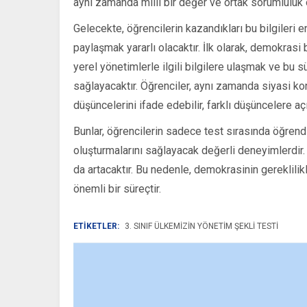
aynı zamanda millî bir değer ve ortak sorumluluk
Gelecekte, öğrencilerin kazandıkları bu bilgileri e
paylaşmak yararlı olacaktır. İlk olarak, demokrasi bi
yerel yönetimlerle ilgili bilgilere ulaşmak ve bu s
sağlayacaktır. Öğrenciler, aynı zamanda siyasi kon
düşüncelerini ifade edebilir, farklı düşüncelere aç
Bunlar, öğrencilerin sadece test sırasında öğrendik
oluşturmalarını sağlayacak değerli deneyimlerdir. 
da artacaktır. Bu nedenle, demokrasinin gereklilikl
önemli bir süreçtir.
ETİKETLER:
3. SINIF ÜLKEMIZIN YÖNETIM ŞEKLI TESTI