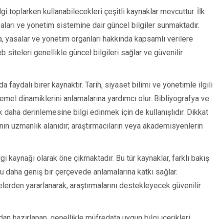
gi toplarken kullanabilecekleri çeşitli kaynaklar mevcuttur. İlk
asaları ve yönetim sistemine dair güncel bilgiler sunmaktadır.
, yasalar ve yönetim organları hakkında kapsamlı verilere
b siteleri genellikle güncel bilgileri sağlar ve güvenilir
 faydalı birer kaynaktır. Tarih, siyaset bilimi ve yönetimle ilgili
 temel dinamiklerini anlamalarına yardımcı olur. Bibliyografya ve
k daha derinlemesine bilgi edinmek için de kullanışlıdır. Dikkat
nın uzmanlık alanıdır; araştırmacıların veya akademisyenlerin
gi kaynağı olarak öne çıkmaktadır. Bu tür kaynaklar, farklı bakış
uyu daha geniş bir çerçevede anlamalarına katkı sağlar.
lerden yararlanarak, araştırmalarını destekleyecek güvenilir
dan hazırlanan, genellikle müfredata uygun bilgi içerikleri