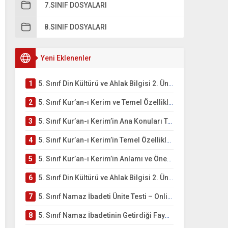
7.SINIF DOSYALARI
8.SINIF DOSYALARI
Yeni Eklenenler
1
5. Sınıf Din Kültürü ve Ahlak Bilgisi 2. Ünite: Kur’an-ı Kerim Çalışmaları
2
5. Sınıf Kur’an-ı Kerim ve Temel Özellikleri Testi – Online Çöz
3
5. Sınıf Kur’an-ı Kerim’in Ana Konuları Testi – Online Çöz
4
5. Sınıf Kur’an-ı Kerim’in Temel Özellikleri ve Önemi Testi – Online Çöz
5
5. Sınıf Kur’an-ı Kerim’in Anlamı ve Önemi Testi – Online Çöz
6
5. Sınıf Din Kültürü ve Ahlak Bilgisi 2. Ünite: Namaz İbadeti Çalışmaları
7
5. Sınıf Namaz İbadeti Ünite Testi – Online Çöz
8
5. Sınıf Namaz İbadetinin Getirdiği Faydalar Testi