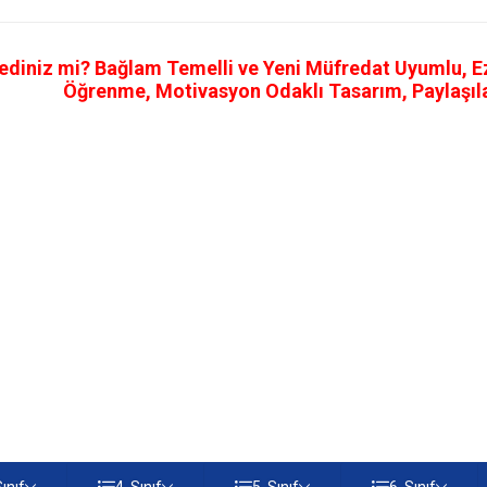
ediniz mi? Bağlam Temelli ve Yeni Müfredat Uyumlu, Ezb
Öğrenme, Motivasyon Odaklı Tasarım, Paylaşılab
Sınıf
4. Sınıf
5. Sınıf
6. Sınıf