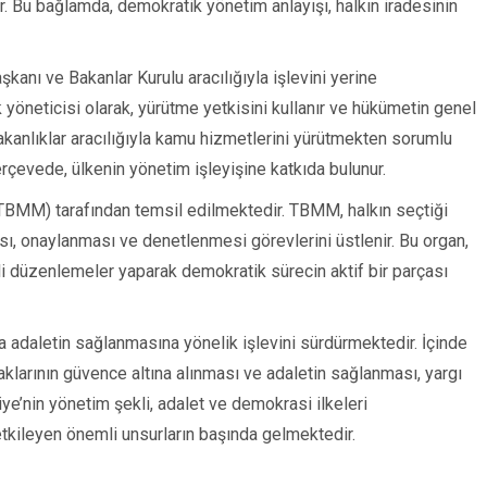
r. Bu bağlamda, demokratik yönetim anlayışı, halkın iradesinin
anı ve Bakanlar Kurulu aracılığıyla işlevini yerine
yöneticisi olarak, yürütme yetkisini kullanır ve hükümetin genel
i bakanlıklar aracılığıyla kamu hizmetlerini yürütmekten sorumlu
çerçevede, ülkenin yönetim işleyişine katkıda bulunur.
TBMM) tarafından temsil edilmektedir. TBMM, halkın seçtiği
ası, onaylanması ve denetlenmesi görevlerini üstlenir. Bu organ,
li düzenlemeler yaparak demokratik sürecin aktif bir parçası
a adaletin sağlanmasına yönelik işlevini sürdürmektedir. İçinde
larının güvence altına alınması ve adaletin sağlanması, yargı
kiye’nin yönetim şekli, adalet ve demokrasi ilkeleri
tkileyen önemli unsurların başında gelmektedir.