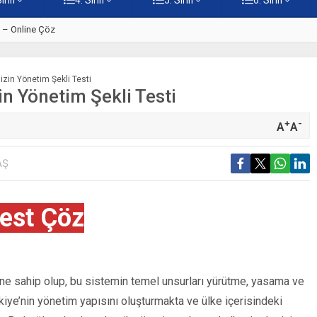
ti – Online Çöz
5. Sınıf Kur’an-ı Kerim’in Ana 
mizin Yönetim Şekli Testi
in Yönetim Şekli Testi
+
-
A
A
AŞ
est Çöz
ine sahip olup, bu sistemin temel unsurları yürütme, yasama ve
kiye’nin yönetim yapısını oluşturmakta ve ülke içerisindeki