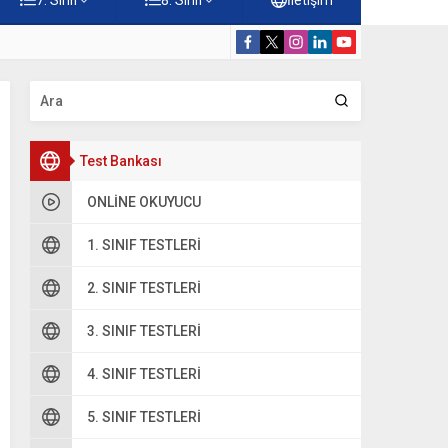
Konuları Testi – Online Çöz
5. Sınıf Kur’a
Test Bankası
ONLINE OKUYUCU
1. SINIF TESTLERI
2. SINIF TESTLERI
3. SINIF TESTLERI
4. SINIF TESTLERI
5. SINIF TESTLERI