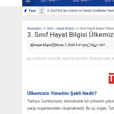
ışmaları
Yeni
5. Sınıf Kur’an-ı Kerim ve Temel Özellikleri Tes
Anasayfa
»
3. Sınıf
»
Hayat Bilgisi
»
3. Sınıf Hayat Bilgisi Ülke
3. Sınıf Hayat Bilgisi Ülkemiz
Hayat Bilgisi
Nisan 7, 2025 6:47 pm
0
1.347
BU KONUYU SOSYAL MEDYA HESAPLARINDA PAYL
T
Ülkemizin Yönetim Şekli Nedir?
Türkiye Cumhuriyeti, demokratik bir yönetim şekl
yargı organlarından oluşmaktadır. Bu üç organ, Tür