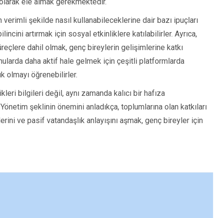
 olarak ele almak gerekmektedir.
n verimli şekilde nasıl kullanabileceklerine dair bazı ipuçları
lincini artırmak için sosyal etkinliklere katılabilirler. Ayrıca,
üreçlere dahil olmak, genç bireylerin gelişimlerine katkı
ularda daha aktif hale gelmek için çeşitli platformlarda
ık olmayı öğrenebilirler.
leri bilgileri değil, aynı zamanda kalıcı bir hafıza
Yönetim şeklinin önemini anladıkça, toplumlarına olan katkıları
erini ve pasif vatandaşlık anlayışını aşmak, genç bireyler için