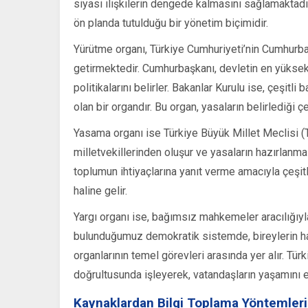
siyasi ilişkilerin dengede kalmasını sağlamaktadı
ön planda tutulduğu bir yönetim biçimidir.
Yürütme organı, Türkiye Cumhuriyeti’nin Cumhurbaşk
getirmektedir. Cumhurbaşkanı, devletin en yüksek 
politikalarını belirler. Bakanlar Kurulu ise, çeşitl
olan bir organdır. Bu organ, yasaların belirlediği 
Yasama organı ise Türkiye Büyük Millet Meclisi (
milletvekillerinden oluşur ve yasaların hazırlanm
toplumun ihtiyaçlarına yanıt verme amacıyla çeşit
haline gelir.
Yargı organı ise, bağımsız mahkemeler aracılığıyl
bulunduğumuz demokratik sistemde, bireylerin hak
organlarının temel görevleri arasında yer alır. Tür
doğrultusunda işleyerek, vatandaşların yaşamını e
Kaynaklardan Bilgi Toplama Yöntemleri