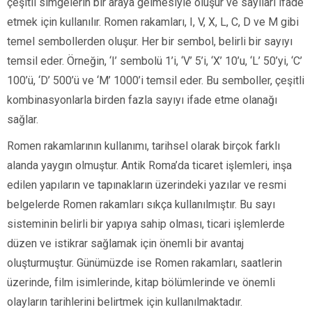
çeşitli simgelerin bir araya gelmesiyle oluşur ve sayıları ifade
etmek için kullanılır. Romen rakamları, I, V, X, L, C, D ve M gibi
temel sembollerden oluşur. Her bir sembol, belirli bir sayıyı
temsil eder. Örneğin, ‘I’ sembolü 1’i, ‘V’ 5’i, ‘X’ 10’u, ‘L’ 50’yi, ‘C’
100’ü, ‘D’ 500’ü ve ‘M’ 1000’i temsil eder. Bu semboller, çeşitli
kombinasyonlarla birden fazla sayıyı ifade etme olanağı
sağlar.
Romen rakamlarının kullanımı, tarihsel olarak birçok farklı
alanda yaygın olmuştur. Antik Roma’da ticaret işlemleri, inşa
edilen yapıların ve tapınakların üzerindeki yazılar ve resmi
belgelerde Romen rakamları sıkça kullanılmıştır. Bu sayı
sisteminin belirli bir yapıya sahip olması, ticari işlemlerde
düzen ve istikrar sağlamak için önemli bir avantaj
oluşturmuştur. Günümüzde ise Romen rakamları, saatlerin
üzerinde, film isimlerinde, kitap bölümlerinde ve önemli
olayların tarihlerini belirtmek için kullanılmaktadır.