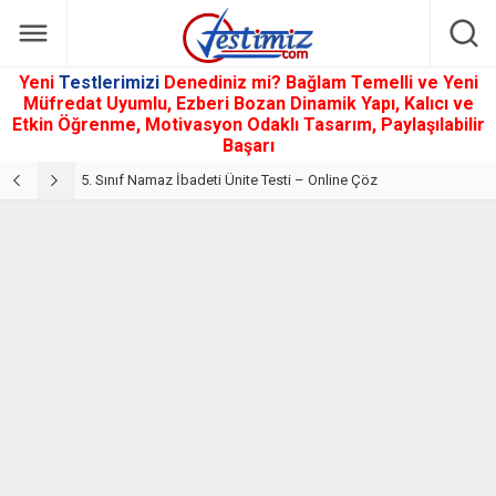
Yeni
Testlerimizi
Denediniz mi? Bağlam Temelli ve Yeni
Müfredat Uyumlu, Ezberi Bozan Dinamik Yapı, Kalıcı ve
Etkin Öğrenme, Motivasyon Odaklı Tasarım, Paylaşılabilir
Başarı
5. Sınıf Din Kültürü ve Ahlak Bilgisi 2. Ünite: Namaz İbadeti Çalışmaları
5. Sınıf Namaz İbadeti Ünite Testi – Online Çöz
5