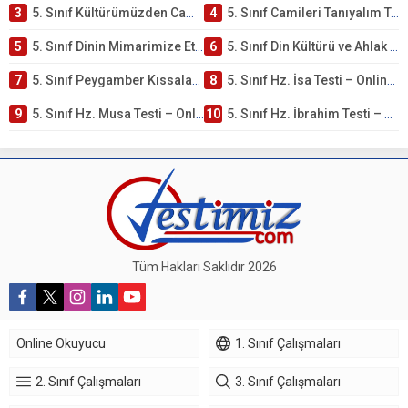
3
5. Sınıf Kültürümüzden Cami Örnekleri Testi – Online Çöz
4
5. Sınıf Camileri Tanıyalım Testi – Online Çöz
5
5. Sınıf Dinin Mimarimize Etkisi Testi – Online Çöz
6
5. Sınıf Din Kültürü ve Ahlak Bilgisi 4. Ünite: Peygamber Kıssaları Çalışmaları
7
5. Sınıf Peygamber Kıssaları Ünite Testi – Online Çöz
8
5. Sınıf Hz. İsa Testi – Online Çöz
9
5. Sınıf Hz. Musa Testi – Online Çöz
10
5. Sınıf Hz. İbrahim Testi – Online Çöz
Tüm Hakları Saklıdır 2026
Online Okuyucu
1. Sınıf Çalışmaları
2. Sınıf Çalışmaları
3. Sınıf Çalışmaları