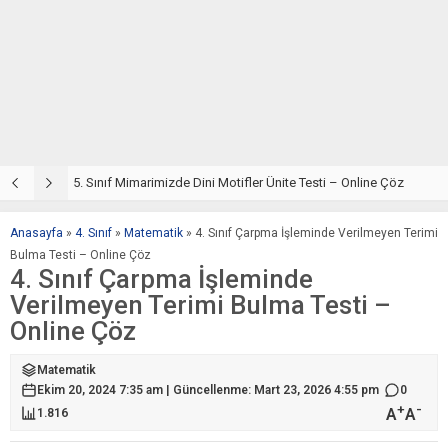
5. Sınıf Din Kültürü ve Ahlak Bilgisi 4. Ünite: Mimarimizde Dini Motifler Çalışmaları
5. Sınıf Mimarimizde Dini Motifler Ünite Testi – Online Çöz
5
Anasayfa
»
4. Sınıf
»
Matematik
»
4. Sınıf Çarpma İşleminde Verilmeyen Terimi
Bulma Testi – Online Çöz
4. Sınıf Çarpma İşleminde
Verilmeyen Terimi Bulma Testi –
Online Çöz
Matematik
Ekim 20, 2024 7:35 am | Güncellenme: Mart 23, 2026 4:55 pm
0
+
-
A
A
1.816