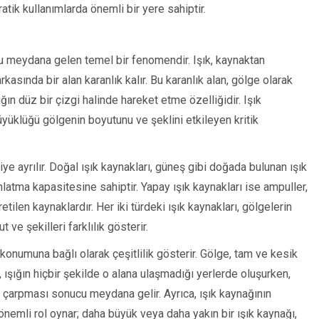
atik kullanımlarda önemli bir yere sahiptir.
u meydana gelen temel bir fenomendir. Işık, kaynaktan
kasında bir alan karanlık kalır. Bu karanlık alan, gölge olarak
ğın düz bir çizgi halinde hareket etme özelliğidir. Işık
yüklüğü gölgenin boyutunu ve şeklini etkileyen kritik
iye ayrılır. Doğal ışık kaynakları, güneş gibi doğada bulunan ışık
ınlatma kapasitesine sahiptir. Yapay ışık kaynakları ise ampuller,
etilen kaynaklardır. Her iki türdeki ışık kaynakları, gölgelerin
ve şekilleri farklılık gösterir.
 konumuna bağlı olarak çeşitlilik gösterir. Gölge, tam ve kesik
, ışığın hiçbir şekilde o alana ulaşmadığı yerlerde oluşurken,
me çarpması sonucu meydana gelir. Ayrıca, ışık kaynağının
emli rol oynar; daha büyük veya daha yakın bir ışık kaynağı,