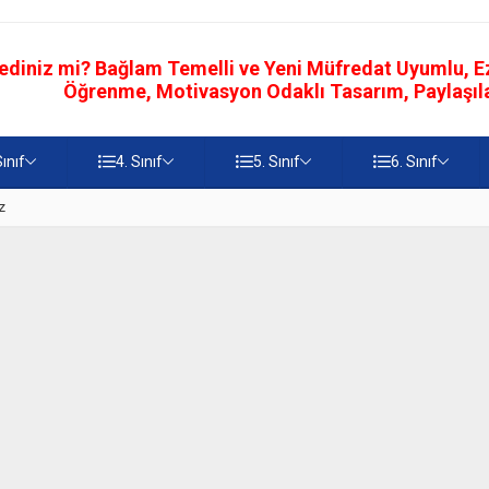
ediniz mi? Bağlam Temelli ve Yeni Müfredat Uyumlu, Ezb
Öğrenme, Motivasyon Odaklı Tasarım, Paylaşılab
Sınıf
4. Sınıf
5. Sınıf
6. Sınıf
z
5. Sınıf Namaz İbadetinin Geti