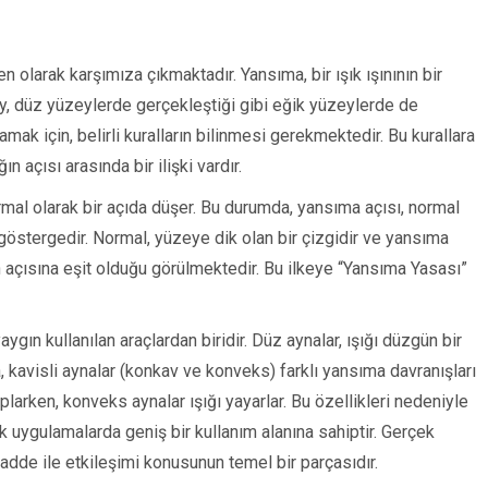
 olarak karşımıza çıkmaktadır. Yansıma, bir ışık ışınının bir
y, düz yüzeylerde gerçekleştiği gibi eğik yüzeylerde de
mak için, belirli kuralların bilinmesi gerekmektedir. Bu kurallara
n açısı arasında bir ilişki vardır.
rmal olarak bir açıda düşer. Bu durumda, yansıma açısı, normal
 bir göstergedir. Normal, yüzeye dik olan bir çizgidir ve yansıma
nın açısına eşit olduğu görülmektedir. Bu ilkeye “Yansıma Yasası”
gın kullanılan araçlardan biridir. Düz aynalar, ışığı düzgün bir
, kavisli aynalar (konkav ve konveks) farklı yansıma davranışları
oplarken, konveks aynalar ışığı yayarlar. Bu özellikleri nedeniyle
 uygulamalarda geniş bir kullanım alanına sahiptir. Gerçek
madde ile etkileşimi konusunun temel bir parçasıdır.