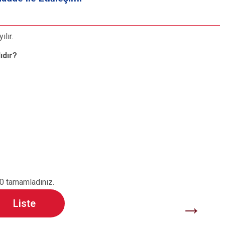
S
lır.
ıdır?
C
0 tamamladınız.
→
Liste