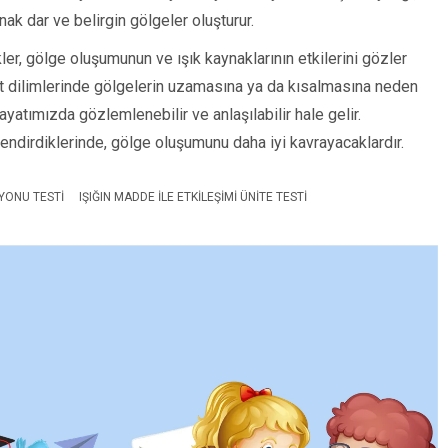
ak dar ve belirgin gölgeler oluşturur.
r, gölge oluşumunun ve ışık kaynaklarının etkilerini gözler
aat dilimlerinde gölgelerin uzamasına ya da kısalmasına neden
yatımızda gözlemlenebilir ve anlaşılabilir hale gelir.
ilendirdiklerinde, gölge oluşumunu daha iyi kavrayacaklardır.
SYONU TESTI
IŞIĞIN MADDE ILE ETKILEŞIMI ÜNITE TESTI