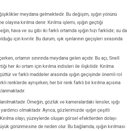
eğişiklikler meydana gelmektedir. Bu değişim, ışığın yönünü
 olayına kırılma denir. Kırılma işlemi, ışığın geçtiği
in, hava ve su gibi iki farklı ortamda ışığın hızı farklıdır; su da
ğu için kıvrılır. Bu durum, ışık ışınlarının geçişleri sırasında
eçerken, ortamın sınırında meydana gelen açıdır. Bu açı, Snell
i her iki ortam için kırılma indisleri ile ilişkilidir. Kırılma
ölçüttür ve farklı maddeler arasında ışığın geçişinde önemli rol
klı renklerde ayrışırken, her bir renk farklı bir kırılma açısına
klanmaktadır.
lanılmaktadır. Örneğin, gözlük ve kameralardaki lensler, ışığı
yardımcı olmaktadır. Ayrıca, gözlerimizde ışığın çeşitli
. Kırılma olayı, yüzeylerde oluşan görsel efektlerden dolayı
üyük görünmesine de neden olur. Bu bağlamda, ışığın kırılması