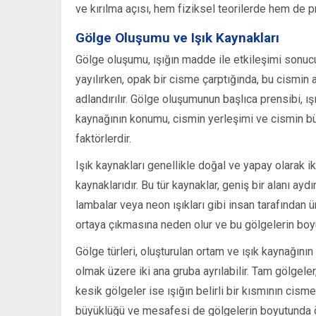
ve kırılma açısı, hem fiziksel teorilerde hem de pr
Gölge Oluşumu ve Işık Kaynakları
Gölge oluşumu, ışığın madde ile etkileşimi sonuc
yayılırken, opak bir cisme çarptığında, bu cismin ar
adlandırılır. Gölge oluşumunun başlıca prensibi, ışı
kaynağının konumu, cismin yerleşimi ve cismin bü
faktörlerdir.
Işık kaynakları genellikle doğal ve yapay olarak ik
kaynaklarıdır. Bu tür kaynaklar, geniş bir alanı ayd
lambalar veya neon ışıkları gibi insan tarafından ür
ortaya çıkmasına neden olur ve bu gölgelerin boyut 
Gölge türleri, oluşturulan ortam ve ışık kaynağının
olmak üzere iki ana gruba ayrılabilir. Tam gölgeler
kesik gölgeler ise ışığın belirli bir kısmının cis
büyüklüğü ve mesafesi de gölgelerin boyutunda ön