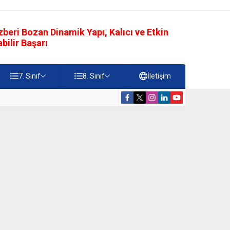
eri Bozan Dinamik Yapı, Kalıcı ve Etkin
ilir Başarı
7. Sınıf
8. Sınıf
İletişim
rdiği Faydalar Testi
5. Sınıf Namazı