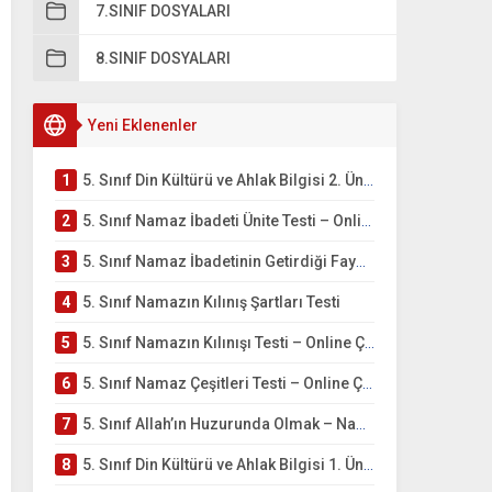
7.SINIF DOSYALARI
8.SINIF DOSYALARI
Yeni Eklenenler
1
5. Sınıf Din Kültürü ve Ahlak Bilgisi 2. Ünite: Namaz İbadeti Çalışmaları
2
5. Sınıf Namaz İbadeti Ünite Testi – Online Çöz
3
5. Sınıf Namaz İbadetinin Getirdiği Faydalar Testi
4
5. Sınıf Namazın Kılınış Şartları Testi
5
5. Sınıf Namazın Kılınışı Testi – Online Çöz
6
5. Sınıf Namaz Çeşitleri Testi – Online Çöz
7
5. Sınıf Allah’ın Huzurunda Olmak – Namaz İbadeti Testi
8
5. Sınıf Din Kültürü ve Ahlak Bilgisi 1. Ünite: Allah İnancı Çalışmaları