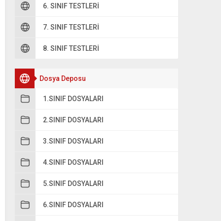
6. SINIF TESTLERI
oru 2
7. SINIF TESTLERI
Bir odadaki lambadan çıkan ışık ………………… yolla yayılır.
8. SINIF TESTLERI
ümlesinde boş bırakılan yere hangisi yazılmalıdır?
A
eğri
Dosya Deposu
1.SINIF DOSYALARI
B
doğrusal
2.SINIF DOSYALARI
C
dalgalı
3.SINIF DOSYALARI
D
dairesel
4.SINIF DOSYALARI
5.SINIF DOSYALARI
6.SINIF DOSYALARI