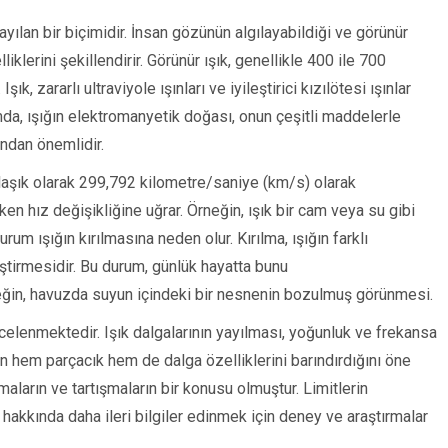
ayılan bir biçimidir. İnsan gözünün algılayabildiği ve görünür
liklerini şekillendirir. Görünür ışık, genellikle 400 ile 700
k, zararlı ultraviyole ışınları ve iyileştirici kızılötesi ışınlar
mda, ışığın elektromanyetik doğası, onun çeşitli maddelerle
ından önemlidir.
yaklaşık olarak 299,792 kilometre/saniye (km/s) olarak
rken hız değişikliğine uğrar. Örneğin, ışık bir cam veya su gibi
rum ışığın kırılmasına neden olur. Kırılma, ışığın farklı
iştirmesidir. Bu durum, günlük hayatta bunu
eğin, havuzda suyun içindeki bir nesnenin bozulmuş görünmesi.
ncelenmektedir. Işık dalgalarının yayılması, yoğunluk ve frekansa
ığın hem parçacık hem de dalga özelliklerini barındırdığını öne
maların ve tartışmaların bir konusu olmuştur. Limitlerin
ı hakkında daha ileri bilgiler edinmek için deney ve araştırmalar