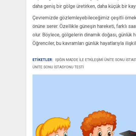
daha geniş bir gölge üretirken, daha küçük bir kayn
Çevremizde gözlemleyebileceğimiz çeşitli örnekle
önüne serer. Özellikle güneşin hareketi, farklı s
olur. Böylece, gölgelerin dinamik doğası, günlük ha
Öğrenciler, bu kavramları günlük hayatlarıyla ilişk
ETİKETLER:
IŞIĞIN MADDE ILE ETKILEŞIMI ÜNITE SONU İSTA
ÜNITE SONU İSTASYONU TESTI