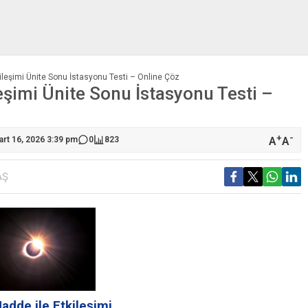
tkileşimi Ünite Sonu İstasyonu Testi – Online Çöz
leşimi Ünite Sonu İstasyonu Testi –
+
-
A
A
art 16, 2026 3:39 pm
0
823
AŞ
Madde ile Etkileşimi