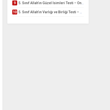
9
5. Sınıf Allah’ın Güzel İsimleri Testi – Online Çöz
10
5. Sınıf Allah’ın Varlığı ve Birliği Testi – Online Çöz