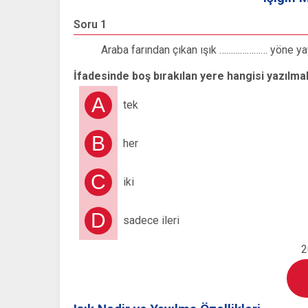
Soru 1
Araba farından çıkan ışık ………………… yöne yayı
İfadesinde boş bırakılan yere hangisi yazılmal
A
tek
B
her
C
iki
D
sadece ileri
2