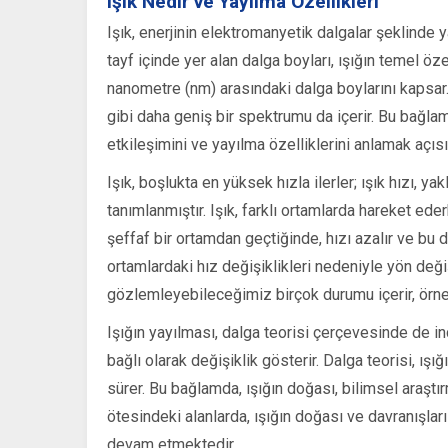
Işık Nedir ve Yayılma Özellikleri
Işık, enerjinin elektromanyetik dalgalar şeklinde y
tayf içinde yer alan dalga boyları, ışığın temel özel
nanometre (nm) arasındaki dalga boylarını kapsar. Işı
gibi daha geniş bir spektrumu da içerir. Bu bağla
etkileşimini ve yayılma özelliklerini anlamak açıs
Işık, boşlukta en yüksek hızla ilerler; ışık hızı, 
tanımlanmıştır. Işık, farklı ortamlarda hareket ede
şeffaf bir ortamdan geçtiğinde, hızı azalır ve bu du
ortamlardaki hız değişiklikleri nedeniyle yön değ
gözlemleyebileceğimiz birçok durumu içerir, örn
Işığın yayılması, dalga teorisi çerçevesinde de i
bağlı olarak değişiklik gösterir. Dalga teorisi, ış
sürer. Bu bağlamda, ışığın doğası, bilimsel araştır
ötesindeki alanlarda, ışığın doğası ve davranışlar
devam etmektedir.