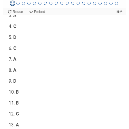
B
A
C
D
C
A
A
D
B
B
C
A