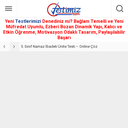
Yeni
Testlerimizi
Denediniz mi? Bağlam Temelli ve Yeni
Müfredat Uyumlu, Ezberi Bozan Dinamik Yapı, Kalıcı ve
Etkin Öğrenme, Motivasyon Odaklı Tasarım, Paylaşılabilir
Başarı
5. Sınıf Din Kültürü ve Ahlak Bilgisi 2. Ünite: Namaz İbadeti Çalışmaları
5. Sınıf Namaz İbadeti Ünite Testi – Online Çöz
5