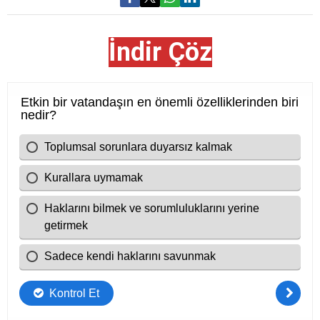
İndir Çöz
Cevap Anahtarı
C