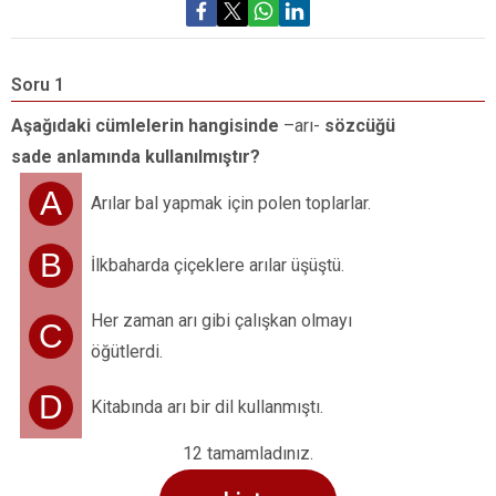
Soru 1
S
Aşağıdaki cümlelerin hangisinde
–arı-
sözcüğü
A
sade anlamında kullanılmıştır?
y
A
Arılar bal yapmak için polen toplarlar.
B
İlkbaharda çiçeklere arılar üşüştü.
Her zaman arı gibi çalışkan olmayı
C
öğütlerdi.
D
Kitabında arı bir dil kullanmıştı.
12 tamamladınız.