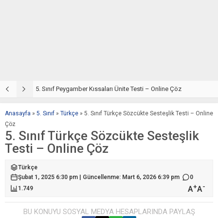
5. Sınıf Din Kültürü ve Ahlak Bilgisi 4. Ünite: Peygamber Kıssaları Çalışmaları
5. Sınıf Peygamber Kıssaları Ünite Testi – Online Çöz
5
Anasayfa
»
5. Sınıf
»
Türkçe
»
5. Sınıf Türkçe Sözcükte Sesteşlik Testi – Online
Çöz
5. Sınıf Türkçe Sözcükte Sesteşlik
Testi – Online Çöz
Türkçe
Şubat 1, 2025 6:30 pm | Güncellenme: Mart 6, 2026 6:39 pm
0
+
-
A
A
1.749
BU KONUYU SOSYAL MEDYA HESAPLARINDA PAYLAŞ