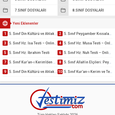
7.SINIF DOSYALARI
8.SINIF DOSYALARI
Yeni Eklenenler
1
5. Sınıf Din Kültürü ve Ahlak Bilgisi 4. Ünite: Peygamber Kıssaları Çalışmaları
2
5. Sınıf Peygamber Kıssaları Ünite Testi – Online Çöz
3
5. Sınıf Hz. İsa Testi – Online Çöz
4
5. Sınıf Hz. Musa Testi – Online Çöz
5
5. Sınıf Hz. İbrahim Testi
6
5. Sınıf Hz. Nuh Testi – Online Çöz
7
5. Sınıf Kur’an-ı Kerim’den Öğütler – Peygamber Kıssaları Testi – Online Çöz
8
5. Sınıf Allah’ın Elçileri: Peygamberler Testi – Online Çöz
9
5. Sınıf Din Kültürü ve Ahlak Bilgisi 3. Ünite: Kur’an-ı Kerim Çalışmaları
10
5. Sınıf Kur’an-ı Kerim ve Temel Özellikleri Testi – Online Çöz
Tüm Hakları Saklıdır 2026