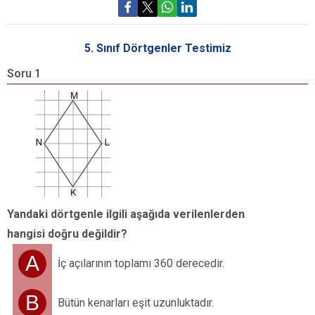
5. Sınıf Dörtgenler Testimiz
Soru 1
S
Y
h
Yandaki dörtgenle ilgili aşağıda verilenlerden
hangisi doğru değildir?
A
İç açılarının toplamı 360 derecedir.
B
Bütün kenarları eşit uzunluktadır.