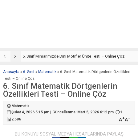
5. Sınıf Din Kültürü ve Ahlak Bilgisi 4. Ünite: Mimarimizde Dini Motifler Çalışmaları
5. Sınıf Mimarimizde Dini Motifler Ünite Testi – Online Çöz
5
Anasayfa
»
6. Sınıf
»
Matematik
»
6. Sınıf Matematik Dörtgenlerin Özellikleri
Testi – Online Çöz
6. Sınıf Matematik Dörtgenlerin
Özellikleri Testi – Online Çöz
Matematik
Şubat 4, 2026 5:15 pm | Güncellenme: Mart 5, 2026 6:12 pm
1
+
-
A
A
2.586
BU KONUYU SOSYAL MEDYA HESAPLARINDA PAYLAŞ