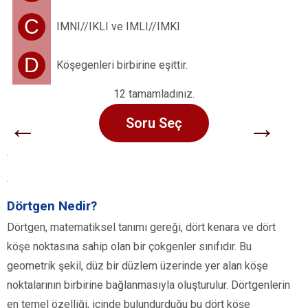
C
IMNI//IKLI ve IMLI//IMKI
D
Köşegenleri birbirine eşittir.
12 tamamladınız.
←
→
Soru Seç
.
.
Dörtgen Nedir?
Dörtgen, matematiksel tanımı gereği, dört kenara ve dört
köşe noktasına sahip olan bir çokgenler sınıfıdır. Bu
geometrik şekil, düz bir düzlem üzerinde yer alan köşe
noktalarının birbirine bağlanmasıyla oluşturulur. Dörtgenlerin
en temel özelliği, içinde bulundurduğu bu dört köşe