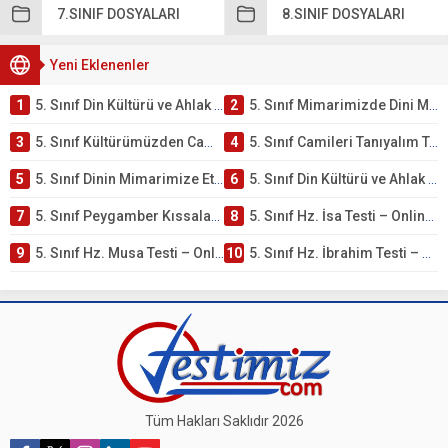
7.SINIF DOSYALARI
8.SINIF DOSYALARI
Yeni Eklenenler
1
5. Sınıf Din Kültürü ve Ahlak Bilgisi 4. Ünite: Mimarimizde Dini Motifler Çalışmaları
2
5. Sınıf Mimarimizde Dini Motifler Ünite Testi – Online Çöz
3
5. Sınıf Kültürümüzden Cami Örnekleri Testi – Online Çöz
4
5. Sınıf Camileri Tanıyalım Testi – Online Çöz
5
5. Sınıf Dinin Mimarimize Etkisi Testi – Online Çöz
6
5. Sınıf Din Kültürü ve Ahlak Bilgisi 4. Ünite: Peygamber Kıssaları Çalışmaları
7
5. Sınıf Peygamber Kıssaları Ünite Testi – Online Çöz
8
5. Sınıf Hz. İsa Testi – Online Çöz
9
5. Sınıf Hz. Musa Testi – Online Çöz
10
5. Sınıf Hz. İbrahim Testi – Online Çöz
Tüm Hakları Saklıdır 2026