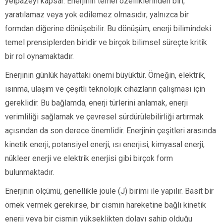
yelpazeyi kapsar. Enerjinin temel özelliklerinden biri,
yaratılamaz veya yok edilemez olmasıdır; yalnızca bir
formdan diğerine dönüşebilir. Bu dönüşüm, enerji bilimindeki
temel prensiplerden biridir ve birçok bilimsel süreçte kritik
bir rol oynamaktadır.
Enerjinin günlük hayattaki önemi büyüktür. Örneğin, elektrik,
ısınma, ulaşım ve çeşitli teknolojik cihazların çalışması için
gereklidir. Bu bağlamda, enerji türlerini anlamak, enerji
verimliliği sağlamak ve çevresel sürdürülebilirliği artırmak
açısından da son derece önemlidir. Enerjinin çeşitleri arasında
kinetik enerji, potansiyel enerji, ısı enerjisi, kimyasal enerji,
nükleer enerji ve elektrik enerjisi gibi birçok form
bulunmaktadır.
Enerjinin ölçümü, genellikle joule (J) birimi ile yapılır. Basit bir
örnek vermek gerekirse, bir cismin hareketine bağlı kinetik
enerji veya bir cismin yükseklikten dolayı sahip olduğu