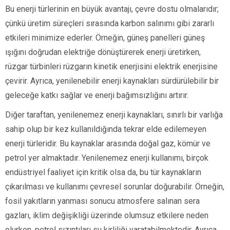
Bu enerji türlerinin en büyük avantajı, çevre dostu olmalarıdır;
çünkü üretim süreçleri sırasında karbon salınımı gibi zararlı
etkileri minimize ederler. Örneğin, güneş panelleri güneş
ışığını doğrudan elektriğe dönüştürerek enerji üretirken,
rüzgar türbinleri rüzgarın kinetik enerjisini elektrik enerjisine
çevirir. Ayrıca, yenilenebilir enerji kaynakları sürdürülebilir bir
geleceğe katkı sağlar ve enerji bağımsızlığını artırır.
Diğer taraftan, yenilenemez enerji kaynakları, sınırlı bir varlığa
sahip olup bir kez kullanıldığında tekrar elde edilemeyen
enerji türleridir. Bu kaynaklar arasında doğal gaz, kömür ve
petrol yer almaktadır. Yenilenemez enerji kullanımı, birçok
endüstriyel faaliyet için kritik olsa da, bu tür kaynakların
çıkarılması ve kullanımı çevresel sorunlar doğurabilir. Örneğin,
fosil yakıtların yanması sonucu atmosfere salınan sera
gazları, iklim değişikliği üzerinde olumsuz etkilere neden
olurken, petrol sızıntıları su kirliliği yaratabilmektedir. Ayrıca,