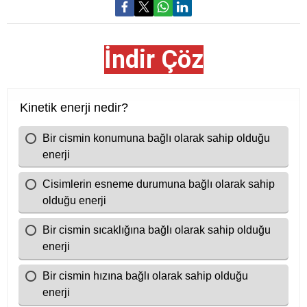
İndir Çöz
Cevap Anahtarı
1. A