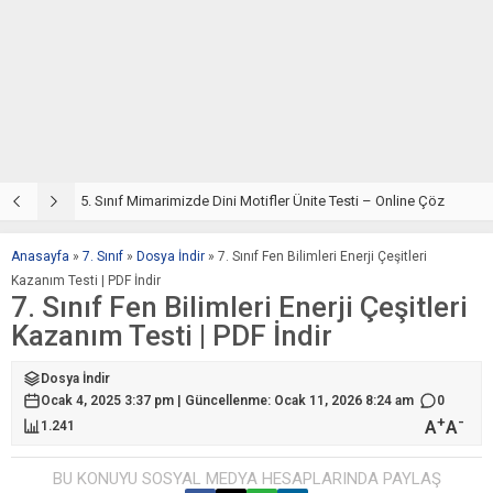
5. Sınıf Din Kültürü ve Ahlak Bilgisi 4. Ünite: Mimarimizde Dini Motifler Çalışmaları
5. Sınıf Mimarimizde Dini Motifler Ünite Testi – Online Çöz
5
Anasayfa
»
7. Sınıf
»
Dosya İndir
»
7. Sınıf Fen Bilimleri Enerji Çeşitleri
Kazanım Testi | PDF İndir
7. Sınıf Fen Bilimleri Enerji Çeşitleri
Kazanım Testi | PDF İndir
Dosya İndir
Ocak 4, 2025 3:37 pm | Güncellenme: Ocak 11, 2026 8:24 am
0
+
-
A
A
1.241
BU KONUYU SOSYAL MEDYA HESAPLARINDA PAYLAŞ