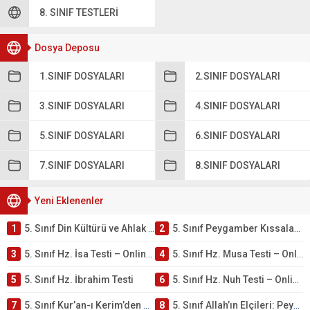
8. SINIF TESTLERI
Dosya Deposu
1.SINIF DOSYALARI
2.SINIF DOSYALARI
3.SINIF DOSYALARI
4.SINIF DOSYALARI
5.SINIF DOSYALARI
6.SINIF DOSYALARI
7.SINIF DOSYALARI
8.SINIF DOSYALARI
Yeni Eklenenler
1
5. Sınıf Din Kültürü ve Ahlak Bilgisi 4. Ünite: Peygamber Kıssaları Çalışmaları
2
5. Sınıf Peygamber Kıssaları Ünite Testi – Online Çöz
3
5. Sınıf Hz. İsa Testi – Online Çöz
4
5. Sınıf Hz. Musa Testi – Online Çöz
5
5. Sınıf Hz. İbrahim Testi
6
5. Sınıf Hz. Nuh Testi – Online Çöz
7
5. Sınıf Kur’an-ı Kerim’den Öğütler – Peygamber Kıssaları Testi – Online Çöz
8
5. Sınıf Allah’ın Elçileri: Peygamberler Testi – Online Çöz