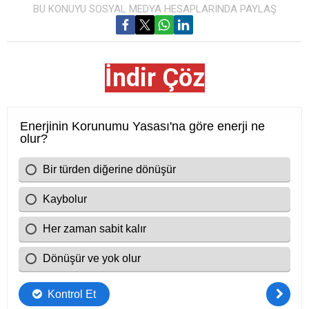
BU KONUYU SOSYAL MEDYA HESAPLARINDA PAYLAŞ
İndir Çöz
Cevap Anahtarı