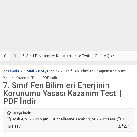
5. Sınıf Din Kültürü ve Ahlak Bilgisi 4. Ünite: Peygamber Kıssaları Çalışmaları
5. Sınıf Peygamber Kıssaları Ünite Testi – Online Çöz
5
Anasayfa
»
7. Sınıf
»
Dosya İndir
»
7. Sınıf Fen Bilimleri Enerjinin Korunumu
Yasası Kazanım Testi | PDF İndir
7. Sınıf Fen Bilimleri Enerjinin
Korunumu Yasası Kazanım Testi |
PDF İndir
Dosya İndir
Ocak 4, 2025 3:45 pm | Güncellenme: Ocak 11, 2026 8:23 am
0
+
-
A
A
1.117