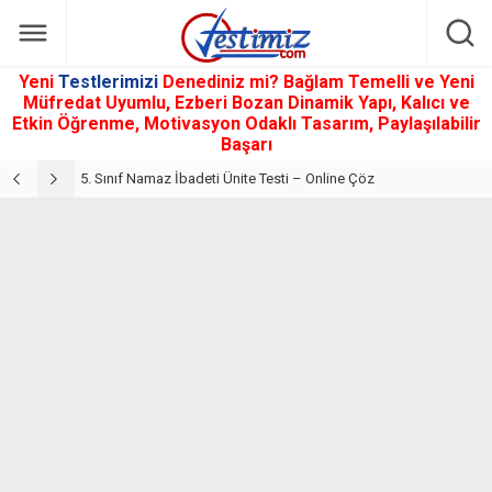
Yeni
Testlerimizi
Denediniz mi? Bağlam Temelli ve Yeni
Müfredat Uyumlu, Ezberi Bozan Dinamik Yapı, Kalıcı ve
Etkin Öğrenme, Motivasyon Odaklı Tasarım, Paylaşılabilir
Başarı
5. Sınıf Din Kültürü ve Ahlak Bilgisi 2. Ünite: Namaz İbadeti Çalışmaları
5. Sınıf Namaz İbadeti Ünite Testi – Online Çöz
5