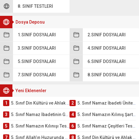
8. SINIF TESTLERI
Dosya Deposu
1.SINIF DOSYALARI
2.SINIF DOSYALARI
3.SINIF DOSYALARI
4.SINIF DOSYALARI
5.SINIF DOSYALARI
6.SINIF DOSYALARI
7.SINIF DOSYALARI
8.SINIF DOSYALARI
Yeni Eklenenler
1
5. Sınıf Din Kültürü ve Ahlak Bilgisi 2. Ünite: Namaz İbadeti Çalışmaları
2
5. Sınıf Namaz İbadeti Ünite Testi – Online Çöz
3
5. Sınıf Namaz İbadetinin Getirdiği Faydalar Testi
4
5. Sınıf Namazın Kılınış Şartları Testi
5
5. Sınıf Namazın Kılınışı Testi – Online Çöz
6
5. Sınıf Namaz Çeşitleri Testi – Online Çöz
7
5. Sınıf Allah’ın Huzurunda Olmak – Namaz İbadeti Testi
8
5. Sınıf Din Kültürü ve Ahlak Bilgisi 1. Ünite: Allah İnancı Çalışmaları