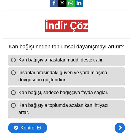
İndir Çöz
Cevap Anahtarı
B