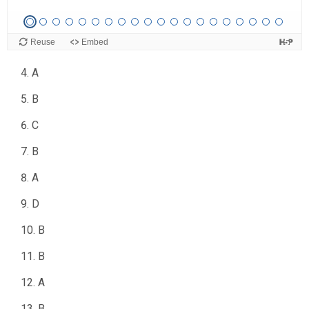
B
C
A
B
C
B
A
D
B
B
A
B