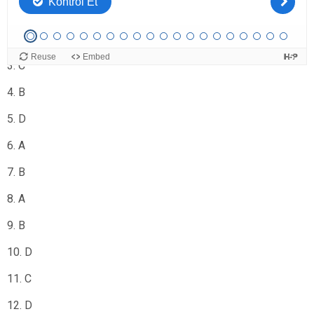
1. B
2. A
3. C
4. B
5. D
6. A
7. B
8. A
9. B
10. D
11. C
12. D