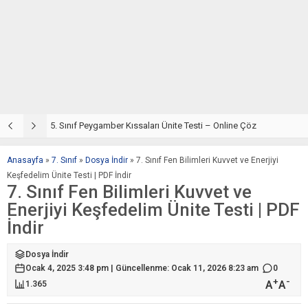
5. Sınıf Din Kültürü ve Ahlak Bilgisi 4. Ünite: Peygamber Kıssaları Çalışmaları
5. Sınıf Peygamber Kıssaları Ünite Testi – Online Çöz
5
Anasayfa
»
7. Sınıf
»
Dosya İndir
»
7. Sınıf Fen Bilimleri Kuvvet ve Enerjiyi
Keşfedelim Ünite Testi | PDF İndir
7. Sınıf Fen Bilimleri Kuvvet ve
Enerjiyi Keşfedelim Ünite Testi | PDF
İndir
Dosya İndir
Ocak 4, 2025 3:48 pm | Güncellenme: Ocak 11, 2026 8:23 am
0
+
-
A
A
1.365