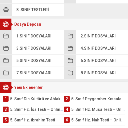
8. SINIF TESTLERI
Dosya Deposu
1.SINIF DOSYALARI
2.SINIF DOSYALARI
3.SINIF DOSYALARI
4.SINIF DOSYALARI
5.SINIF DOSYALARI
6.SINIF DOSYALARI
7.SINIF DOSYALARI
8.SINIF DOSYALARI
Yeni Eklenenler
1
5. Sınıf Din Kültürü ve Ahlak Bilgisi 4. Ünite: Peygamber Kıssaları Çalışmaları
2
5. Sınıf Peygamber Kıssaları Ünite Testi – Online Çöz
3
5. Sınıf Hz. İsa Testi – Online Çöz
4
5. Sınıf Hz. Musa Testi – Online Çöz
5
5. Sınıf Hz. İbrahim Testi
6
5. Sınıf Hz. Nuh Testi – Online Çöz