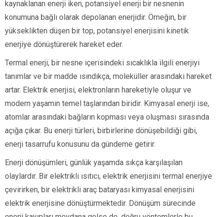
kaynaklanan enerji iken, potansiyel enerji bir nesnenin
konumuna bağlı olarak depolanan enerjidir. Örneğin, bir
yükseklikten düşen bir top, potansiyel enerjisini kinetik
enerjiye dönüştürerek hareket eder.
Termal enerji, bir nesne içerisindeki sıcaklıkla ilgili enerjiyi
tanımlar ve bir madde ısındıkça, moleküller arasındaki hareket
artar. Elektrik enerjisi, elektronların hareketiyle oluşur ve
modern yaşamın temel taşlarından biridir. Kimyasal enerji ise,
atomlar arasındaki bağların kopması veya oluşması sırasında
açığa çıkar. Bu enerji türleri, birbirlerine dönüşebildiği gibi,
enerji tasarrufu konusunu da gündeme getirir.
Enerji dönüşümleri, günlük yaşamda sıkça karşılaşılan
olaylardır. Bir elektrikli ısıtıcı, elektrik enerjisini termal enerjiye
çevirirken, bir elektrikli araç bataryası kimyasal enerjisini
elektrik enerjisine dönüştürmektedir. Dönüşüm sürecinde
enerji kayıpları meydana gelse de, doğru yöntemlerle bu