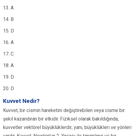
13. A
14. B
15. D
16. A
17. C
18. A
19. D
20. D
Kuvvet Nedir?
Kuvvet, bir cismin hareketini değiştirebilen veya cisme bir
şekil kazandıran bir etkidir. Fiziksel olarak bakıldığında,
kuvvetler vektörel büyüklüklerdir; yani, büyüklükleri ve yönleri
vardır. Kuvvet, Newton’un 2. Yasası ile tanımlanır ve bir