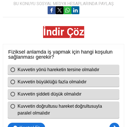
BU KONUYU SOSYAL MEDYA HESAPLARINDA PAYLAŞ
İndir Çöz
Cevap Anahtarı