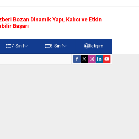
eri Bozan Dinamik Yapı, Kalıcı ve Etkin
ilir Başarı
7. Sınıf
8. Sınıf
İletişim
rdiği Faydalar Testi
5. Sınıf Namazı