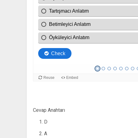
Cevap Anahtarı
D
A