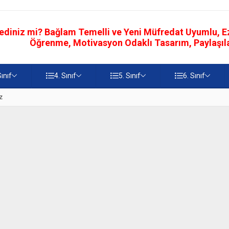
ediniz mi? Bağlam Temelli ve Yeni Müfredat Uyumlu, Ezb
Öğrenme, Motivasyon Odaklı Tasarım, Paylaşılab
Sınıf
4. Sınıf
5. Sınıf
6. Sınıf
z
5. Sınıf Namaz İbadetinin Geti