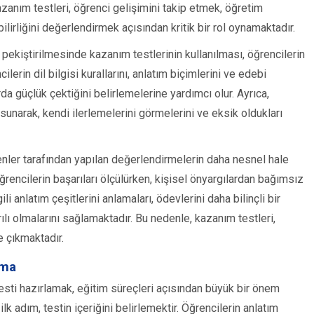
azanım testleri, öğrenci gelişimini takip etmek, öğretim
irliğini değerlendirmek açısından kritik bir rol oynamaktadır.
n pekiştirilmesinde kazanım testlerinin kullanılması, öğrencilerin
ilerin dil bilgisi kurallarını, anlatım biçimlerini ve edebi
rda güçlük çektiğini belirlemelerine yardımcı olur. Ayrıca,
 sunarak, kendi ilerlemelerini görmelerini ve eksik oldukları
menler tarafından yapılan değerlendirmelerin daha nesnel hale
ğrencilerin başarıları ölçülürken, kişisel önyargılardan bağımsız
li anlatım çeşitlerini anlamaları, ödevlerini daha bilinçli bir
lı olmalarını sağlamaktadır. Bu nedenle, kazanım testleri,
e çıkmaktadır.
ama
testi hazırlamak, eğitim süreçleri açısından büyük bir önem
k adım, testin içeriğini belirlemektir. Öğrencilerin anlatım