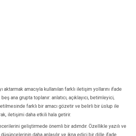
ı aktarmak amacıyla kullanılan farklı iletişim yollarını ifade
beş ana grupta toplanır: anlatıcı, açıklayıcı, betimleyici,
etilmesinde farklı bir amacı gözetir ve belirli bir üslup ile
rak, iletişimi daha etkili hala getirir.
ecerilerini geliştirmede önemli bir adımdır. Özellikle yazılı ve
 düşüncelerinin daha anlaşılır ve ikna edici bir dille ifade