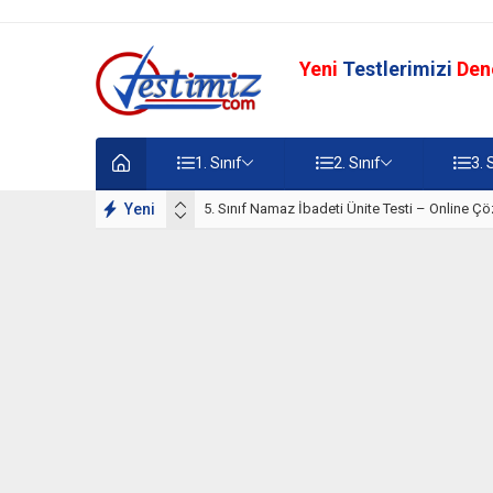
Yeni
Testlerimizi
Den
1. Sınıf
2. Sınıf
3. 
lışmaları
Yeni
5. Sınıf Namaz İbadeti Ünite Testi – Online Çö