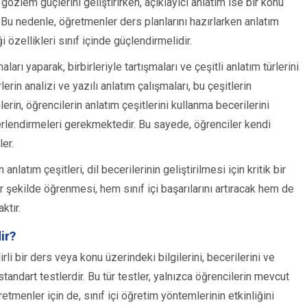
 gözlem güçlerini geliştirirken, açıklayıcı anlatım ise bir konu
 Bu nedenle, öğretmenler ders planlarını hazırlarken anlatım
ği özellikleri sınıf içinde güçlendirmelidir.
ları yaparak, birbirleriyle tartışmaları ve çeşitli anlatım türlerini
erin analizi ve yazılı anlatım çalışmaları, bu çeşitlerin
erin, öğrencilerin anlatım çeşitlerini kullanma becerilerini
erlendirmeleri gerekmektedir. Bu sayede, öğrenciler kendi
er.
nlatım çeşitleri, dil becerilerinin geliştirilmesi için kritik bir
bir şekilde öğrenmesi, hem sınıf içi başarılarını artıracak hem de
ktır.
ir?
li bir ders veya konu üzerindeki bilgilerini, becerilerini ve
tandart testlerdir. Bu tür testler, yalnızca öğrencilerin mevcut
menler için de, sınıf içi öğretim yöntemlerinin etkinliğini