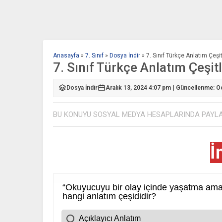
Anasayfa
»
7. Sınıf
»
Dosya İndir
»
7. Sınıf Türkçe Anlatım Çeşi
7. Sınıf Türkçe Anlatım Çeşit
Dosya İndir
Aralık 13, 2024 4:07 pm | Güncellenme: O
BU KONUYU SOSYAL MEDYA HESAPLARINDA PAYL
İ