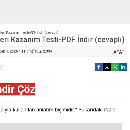
tleri Kazanım Testi-PDF İndir (cevaplı)
leri Kazanım Testi-PDF İndir (cevaplı)
+
-
A
A
cak 4, 2026 4:11 pm
0
2.334
AŞ
ndir Çöz