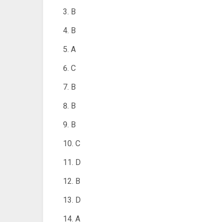
B
B
A
C
B
B
B
C
D
B
D
A