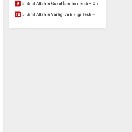
9
5. Sınıf Allah’ın Güzel İsimleri Testi – Online Çöz
10
5. Sınıf Allah’ın Varlığı ve Birliği Testi – Online Çöz