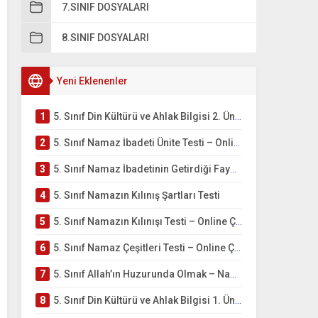
7.SINIF DOSYALARI
8.SINIF DOSYALARI
Yeni Eklenenler
1
5. Sınıf Din Kültürü ve Ahlak Bilgisi 2. Ünite: Namaz İbadeti Çalışmaları
2
5. Sınıf Namaz İbadeti Ünite Testi – Online Çöz
3
5. Sınıf Namaz İbadetinin Getirdiği Faydalar Testi
4
5. Sınıf Namazın Kılınış Şartları Testi
5
5. Sınıf Namazın Kılınışı Testi – Online Çöz
6
5. Sınıf Namaz Çeşitleri Testi – Online Çöz
7
5. Sınıf Allah’ın Huzurunda Olmak – Namaz İbadeti Testi
8
5. Sınıf Din Kültürü ve Ahlak Bilgisi 1. Ünite: Allah İnancı Çalışmaları