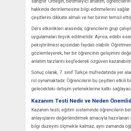
sahiptir. Örneğin, betimleyici anlatım, öğrencilerin
hakkında derinlemesine bilgi edinmelerini sağlar.
çeşitlerini dikkate almalı ve her birinin temsil etti
Ders etkinlikleri arasında, öğrencilerin grup çalışma
uygulamaları teşvik edilmelidir. Ayrıca, edebi eserl
pekiştirilmesi açısından faydalı olabilir. Öğretmenl
gözlemleyerek, her bir öğrencinin gelişimini değ
anlatım tarzlarını keşfederek özgüven kazanabilirl
Sonuç olarak, 7. sınıf Türkçe müfredatında yer alan a
rol oynamaktadır. Öğrencilerin bu çeşitleri etkili 
gelecekteki iletişim yeteneklerine katkı sağlayaca
Kazanım Testi Nedir ve Neden Önemlid
Kazanım testi, eğitim sisteminde öğrencilerin belir
anlayışlarını değerlendirmek amacıyla hazırlanan s
bilgi düzeyini ölçmekle kalmaz, aynı zamanda öğret