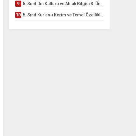
9
5. Sınıf Din Kültürü ve Ahlak Bilgisi 3. Ünite: Kur’an-ı Kerim Çalışmaları
10
5. Sınıf Kur’an-ı Kerim ve Temel Özellikleri Testi – Online Çöz