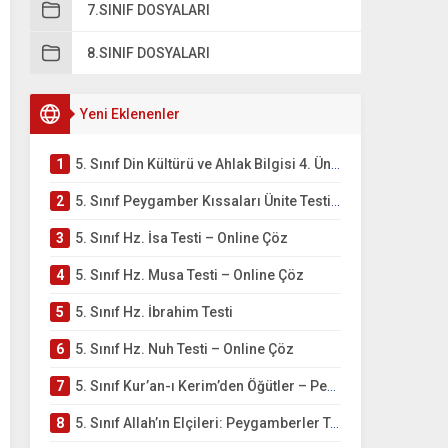
7.SINIF DOSYALARI
8.SINIF DOSYALARI
Yeni Eklenenler
1
5. Sınıf Din Kültürü ve Ahlak Bilgisi 4. Ünite: Peygamber Kıssaları Çalışmaları
2
5. Sınıf Peygamber Kıssaları Ünite Testi – Online Çöz
3
5. Sınıf Hz. İsa Testi – Online Çöz
4
5. Sınıf Hz. Musa Testi – Online Çöz
5
5. Sınıf Hz. İbrahim Testi
6
5. Sınıf Hz. Nuh Testi – Online Çöz
7
5. Sınıf Kur’an-ı Kerim’den Öğütler – Peygamber Kıssaları Testi – Online Çöz
8
5. Sınıf Allah’ın Elçileri: Peygamberler Testi – Online Çöz