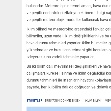
bulunurlar. Meteorolojinin temel amacı, hava duru
ve çeşitli endüstrileri etkileyecek önemli bilgi sa
ve çeşitli meteorolojik modeller kullanarak hava 
İklim bilimci ve meteorolog arasındaki farklar, ça
bilimciler, uzun vadeli iklim değişikliklerini ve bu
hava durumu tahminleri yaparlar. İklim bilimciler,
yükselmeler ve buzulların erimesi gibi konulara od
izleyerek kısa vadeli tahminler yaparlar.
Bu iki bilim dalı, mevsimsel değişiklikleri ve hav
çalışmaları, küresel ısınma ve iklim değişikliği k
durumu tahminleri ile insanların hayatını kolaylaştı
sayede, her iki bilim dalı da doğrudan ve dolaylı o
ETİKETLER:
DÜNYA'NIN DÖNME EKSENI
IKLIM BILIMI
MEV