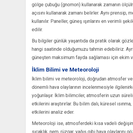
gölge çubuğu (gnomon) kullanarak zamanın ölçülme
açısını kullanarak zamanı belirler. Aynı prensip, 
kullanılır. Paneller, güneş ışınlarını en verimli şek
edilir.
Bu bilgiler günlük yaşantıda da pratik olarak gözl
hangi saatinde olduğumuzu tahmin edebiliriz. Ayrıca
güneşten maksimum fayda sağlaması için ekim ve d
İklim Bilimi ve Meteoroloji
İklim bilimi ve meteoroloji, doğrudan atmosfer ve ik
dönemli hava olaylarının incelenmesiyle ilgilenir
yoğunlaşır. İklim bilimciler, atmosferin uzun süre
etkilerini araştırırlar. Bu bilim dalı, küresel ısınm
etkilerini analiz eder.
Meteoroloji ise, atmosferdeki kısa vadeli değişim
sıcaklık, nem, rüzgar, yağış gibi hava olaylarını 