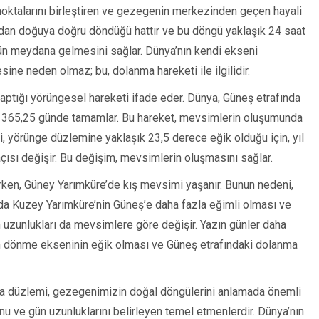
ktalarını birleştiren ve gezegenin merkezinden geçen hayali
atıdan doğuya doğru döndüğü hattır ve bu döngü yaklaşık 24 saat
n meydana gelmesini sağlar. Dünya’nın kendi ekseni
ine neden olmaz; bu, dolanma hareketi ile ilgilidir.
ptığı yörüngesel hareketi ifade eder. Dünya, Güneş etrafında
aşık 365,25 günde tamamlar. Bu hareket, mevsimlerin oluşumunda
, yörünge düzlemine yaklaşık 23,5 derece eğik olduğu için, yıl
sı değişir. Bu değişim, mevsimlerin oluşmasını sağlar.
ken, Güney Yarımküre’de kış mevsimi yaşanır. Bunun nedeni,
da Kuzey Yarımküre’nin Güneş’e daha fazla eğimli olması ve
n uzunlukları da mevsimlere göre değişir. Yazın günler daha
nın dönme ekseninin eğik olması ve Güneş etrafındaki dolanma
a düzlemi, gezegenimizin doğal döngülerini anlamada önemli
nu ve gün uzunluklarını belirleyen temel etmenlerdir. Dünya’nın