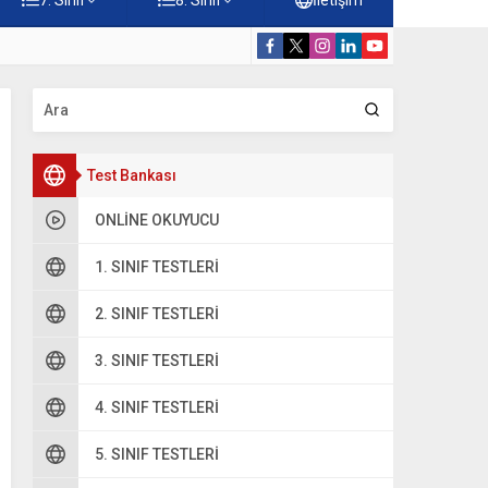
 Çöz
5. Sınıf Hz. M
Test Bankası
ONLINE OKUYUCU
1. SINIF TESTLERI
2. SINIF TESTLERI
3. SINIF TESTLERI
4. SINIF TESTLERI
5. SINIF TESTLERI