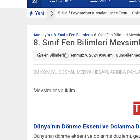
rı Çalışmaları
Yeni
5. Sınıf Peygamber Kıssaları Ünite Testi – Onl
Anasayfa
»
8. Sınıf
»
Fen Bilimleri
»
8. Sınıf Fen Bilimleri Mevsi
8. Sınıf Fen Bilimleri Mevsiml
Fen Bilimleri
Temmuz 9, 2024 9:48 am | Güncellenme: 
BU KONUYU SOSYAL MEDYA HESAPLARINDA PAYL
Mevsimler ve İklim
T
Dünya’nın Dönme Ekseni ve Dolanma D
Dünya’nın dönme ekseni ve dolanma düzlemi, gezeg