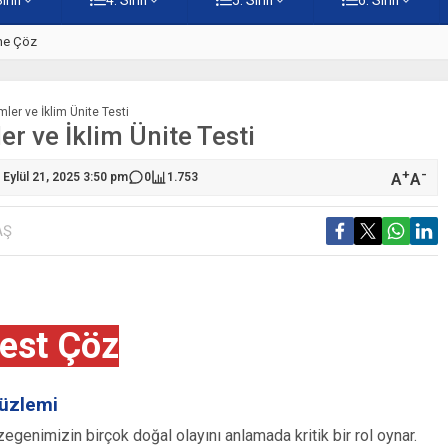
ine Çöz
5. Sınıf Hz. İsa Testi – Online
mler ve İklim Ünite Testi
er ve İklim Ünite Testi
+
-
A
A
Eylül 21, 2025 3:50 pm
0
1.753
AŞ
est Çöz
üzlemi
enimizin birçok doğal olayını anlamada kritik bir rol oynar.