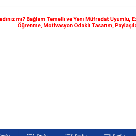
ediniz mi? Bağlam Temelli ve Yeni Müfredat Uyumlu, Ezb
Öğrenme, Motivasyon Odaklı Tasarım, Paylaşılab
Sınıf
4. Sınıf
5. Sınıf
6. Sınıf