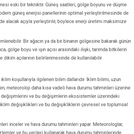
si eski bir tekniktir. Güneş saatleri, gölge boyunu ve düşme
modern güneş enerjisi panellerinin optimal yerleştirilmesinde de
ilde alacak açıyla yerleştirilir, böylece enerji üretimi maksimize
emlenebilir. Bir ağacın ya da bir binanın gölgesine bakarak günün
, gölge boyu ve ışın açısı arasındaki ilişki, tarımda bitkilerin
ikim açılarının belirlenmesinde de kullanılabilir.
lim koşullarıyla ilgilenen bilim dallarıdır. İklim bilimi, uzun
ken; meteoroloji daha kısa vadeli hava durumu tahminleri üzerine
li değişimlerini ve bu değişimlerin ekosistemler üzerindeki
a, iklim değişiklikleri ve bu değişikliklerin çevresel ve toplumsal
leri inceler ve hava durumu tahminleri yapar. Meteorologlar,
gözlemler ve bu verileri kullanarak hava durumu tahminlerinde