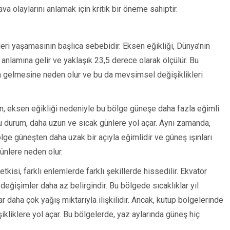
va olaylarını anlamak için kritik bir öneme sahiptir.
ri yaşamasının başlıca sebebidir. Eksen eğikliği, Dünya’nın
nlamına gelir ve yaklaşık 23,5 derece olarak ölçülür. Bu
arda gelmesine neden olur ve bu da mevsimsel değişiklikleri
, eksen eğikliği nedeniyle bu bölge güneşe daha fazla eğimli
. Bu durum, daha uzun ve sıcak günlere yol açar. Aynı zamanda,
ge güneşten daha uzak bir açıyla eğimlidir ve güneş ışınları
ünlere neden olur.
isi, farklı enlemlerde farklı şekillerde hissedilir. Ekvator
ğişimler daha az belirgindir. Bu bölgede sıcaklıklar yıl
r daha çok yağış miktarıyla ilişkilidir. Ancak, kutup bölgelerinde
kliklere yol açar. Bu bölgelerde, yaz aylarında güneş hiç