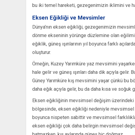
bu iki temel hareketi, gezegenimizin iklimini ve ha
Eksen Eğikliği ve Mevsimler
Dünya’nın eksen eğikliği, gezegenimizin mevsimle
dönme ekseninin yörünge düzlemine olan eğilimi a
eğiklik, güneş ışınlarının yıl boyunca farklı açıl
oluşturur.
Örneğin, Kuzey Yarımküre yaz mevsimini yaşarken
hale gelir ve güneş ışınları daha dik açıyla gelir
Güney Yarımküre kış mevsimini yaşar çünkü bu böl
daha eğik açıyla gelir, bu da daha kısa ve soğuk g
Eksen eğikliğinin mevsimsel değişim üzerindeki etk
bölgesinde, eksen eğikliği nedeniyle mevsimsel de
boyunca nispeten sabittir ve mevsimsel farklılıkla
eksen eğikliği çok daha belirgin mevsimsel değişi
batmazken, kış aylarında güneş hiç doğmaz.