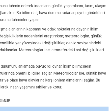
munu tahmin ederek insanların günlük yaşamlarını, tarım, ulaşım
ğlamaktır. Bu bilim dalı, hava durumu radarları, uydu görüntüleri
durumu tahminleri yapar.
lışma alanlarının kapsamı ve odak noktalarına dayanır. İklim
 değişikliklerin nedenlerini araştırırken; meteorologlar, günlük
 genellikle yer yüzeyindeki değişiklikler, deniz seviyesindeki
aklanırlar. Meteorologlar ise, atmosferdeki ani değişiklikleri
a durumunu anlamada büyük rol oynar. İklim bilimcilerin
onularında önemli bilgiler sağlar. Meteorologlar ise, günlük hava
rır ve olası hava olaylarına karşı önlem almalarını sağlar. Bu
larak insan yaşamını etkiler ve korur.
SIMLER