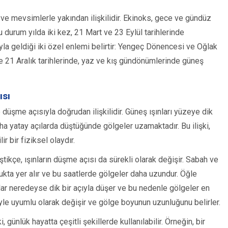
ve mevsimlerle yakından ilişkilidir. Ekinoks, gece ve gündüz
u durum yılda iki kez, 21 Mart ve 23 Eylül tarihlerinde
ıyla geldiği iki özel enlemi belirtir: Yengeç Dönencesi ve Oğlak
e 21 Aralık tarihlerinde, yaz ve kış gündönümlerinde güneş
ısı
düşme açısıyla doğrudan ilişkilidir. Güneş ışınları yüzeye dik
a yatay açılarda düştüğünde gölgeler uzamaktadır. Bu ilişki,
r bir fiziksel olaydır.
çe, ışınların düşme açısı da sürekli olarak değişir. Sabah ve
kta yer alır ve bu saatlerde gölgeler daha uzundur. Öğle
ar neredeyse dik bir açıyla düşer ve bu nedenle gölgeler en
iyle uyumlu olarak değişir ve gölge boyunun uzunluğunu belirler.
 günlük hayatta çeşitli şekillerde kullanılabilir. Örneğin, bir