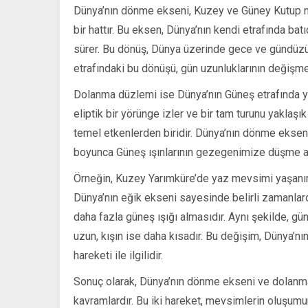
Dünya’nın dönme ekseni, Kuzey ve Güney Kutup no
bir hattır. Bu eksen, Dünya’nın kendi etrafında b
sürer. Bu dönüş, Dünya üzerinde gece ve gündüzü
etrafındaki bu dönüşü, gün uzunluklarının değişmes
Dolanma düzlemi ise Dünya’nın Güneş etrafında ya
eliptik bir yörünge izler ve bir tam turunu yakl
temel etkenlerden biridir. Dünya’nın dönme ekseni
boyunca Güneş ışınlarının gezegenimize düşme açı
Örneğin, Kuzey Yarımküre’de yaz mevsimi yaşanır
Dünya’nın eğik ekseni sayesinde belirli zamanlar
daha fazla güneş ışığı almasıdır. Aynı şekilde, gü
uzun, kışın ise daha kısadır. Bu değişim, Dünya’
hareketi ile ilgilidir.
Sonuç olarak, Dünya’nın dönme ekseni ve dolanm
kavramlardır. Bu iki hareket, mevsimlerin oluşumu