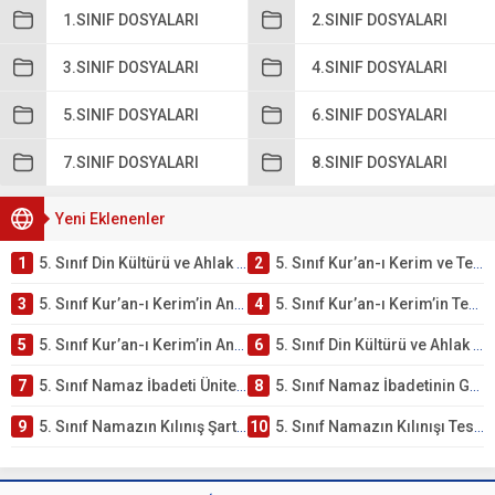
1.SINIF DOSYALARI
2.SINIF DOSYALARI
3.SINIF DOSYALARI
4.SINIF DOSYALARI
5.SINIF DOSYALARI
6.SINIF DOSYALARI
7.SINIF DOSYALARI
8.SINIF DOSYALARI
Yeni Eklenenler
1
5. Sınıf Din Kültürü ve Ahlak Bilgisi 2. Ünite: Kur’an-ı Kerim Çalışmaları
2
5. Sınıf Kur’an-ı Kerim ve Temel Özellikleri Testi – Online Çöz
3
5. Sınıf Kur’an-ı Kerim’in Ana Konuları Testi – Online Çöz
4
5. Sınıf Kur’an-ı Kerim’in Temel Özellikleri ve Önemi Testi – Online Çöz
5
5. Sınıf Kur’an-ı Kerim’in Anlamı ve Önemi Testi – Online Çöz
6
5. Sınıf Din Kültürü ve Ahlak Bilgisi 2. Ünite: Namaz İbadeti Çalışmaları
7
5. Sınıf Namaz İbadeti Ünite Testi – Online Çöz
8
5. Sınıf Namaz İbadetinin Getirdiği Faydalar Testi
9
5. Sınıf Namazın Kılınış Şartları Testi
10
5. Sınıf Namazın Kılınışı Testi – Online Çöz