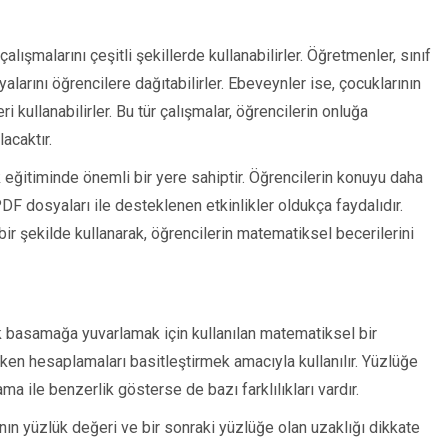
ışmalarını çeşitli şekillerde kullanabilirler. Öğretmenler, sınıf
larını öğrencilere dağıtabilirler. Ebeveynler ise, çocuklarının
i kullanabilirler. Bu tür çalışmalar, öğrencilerin onluğa
acaktır.
eğitiminde önemli bir yere sahiptir. Öğrencilerin konuyu daha
 PDF dosyaları ile desteklenen etkinlikler oldukça faydalıdır.
ir şekilde kullanarak, öğrencilerin matematiksel becerilerini
ük basamağa yuvarlamak için kullanılan matematiksel bir
şırken hesaplamaları basitleştirmek amacıyla kullanılır. Yüzlüğe
ma ile benzerlik gösterse de bazı farklılıkları vardır.
ının yüzlük değeri ve bir sonraki yüzlüğe olan uzaklığı dikkate