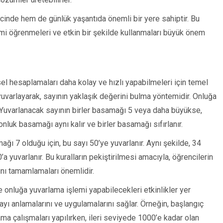
inde hem de günlük yaşantıda önemli bir yere sahiptir. Bu
mi öğrenmeleri ve etkin bir şekilde kullanmaları büyük önem
el hesaplamaları daha kolay ve hızlı yapabilmeleri için temel
a yuvarlayarak, sayının yaklaşık değerini bulma yöntemidir. Onluğa
: Yuvarlanacak sayının birler basamağı 5 veya daha büyükse,
onluk basamağı aynı kalır ve birler basamağı sıfırlanır.
mağı 7 olduğu için, bu sayı 50’ye yuvarlanır. Aynı şekilde, 34
’a yuvarlanır. Bu kuralların pekiştirilmesi amacıyla, öğrencilerin
ını tamamlamaları önemlidir.
e onluğa yuvarlama işlemi yapabilecekleri etkinlikler yer
mayı anlamalarını ve uygulamalarını sağlar. Örneğin, başlangıç
ma çalışmaları yapılırken, ileri seviyede 1000’e kadar olan