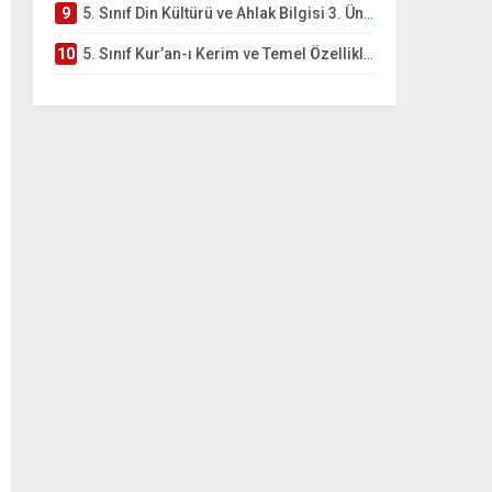
9
5. Sınıf Din Kültürü ve Ahlak Bilgisi 3. Ünite: Kur’an-ı Kerim Çalışmaları
10
5. Sınıf Kur’an-ı Kerim ve Temel Özellikleri Testi – Online Çöz