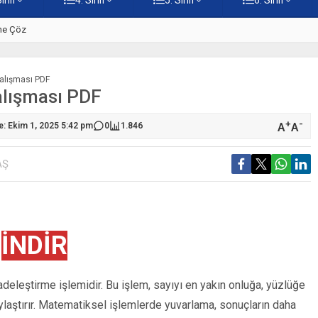
ine Çöz
5. Sınıf Hz. İsa Testi – Online
Çalışması PDF
Çalışması PDF
+
-
A
A
: Ekim 1, 2025 5:42 pm
0
1.846
AŞ
İNDİR
adeleştirme işlemidir. Bu işlem, sayıyı en yakın onluğa, yüzlüğe
laştırır. Matematiksel işlemlerde yuvarlama, sonuçların daha