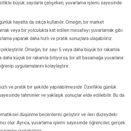
zellikle büyük sayılarla çalışırken, yuvarlama işlemi sayesinde
nlük hayatta da sıkça kullanılır. Örneğin, bir market
lamak veya bir yolculukta kat edilen mesafeyi yuvarlamak gibi
arlama yaparak daha hızlı ve pratik sonuçlara ulaşabiliriz.
çekleştirilir. Örneğin, bir sayı 5 veya daha büyük bir rakamla
a daha küçük bir rakamla bitiyorsa, bir alt basamağa yuvarlanır.
ğrenip uygulamalarını kolaylaştırır.
lı ve pratik bir şekilde yapılabilmesidir. Özellikle günlük
sayesinde tahminler ve yaklaşık sonuçlar elde edilebilir. Bu da
matiksel düşünme becerilerini geliştirir ve ileri düzeydeki
mcı olur. Ayrıca, yuvarlama işlemi sayesinde öğrenciler, gerçek
özümler üretebilirler.