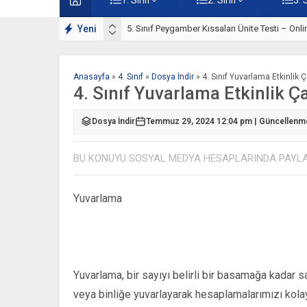
rı Çalışmaları
Yeni
5. Sınıf Peygamber Kıssaları Ünite Testi – Onl
Anasayfa
»
4. Sınıf
»
Dosya İndir
»
4. Sınıf Yuvarlama Etkinlik 
4. Sınıf Yuvarlama Etkinlik 
Dosya İndir
Temmuz 29, 2024 12:04 pm | Güncellenme
BU KONUYU SOSYAL MEDYA HESAPLARINDA PAYL
Yuvarlama
Yuvarlama, bir sayıyı belirli bir basamağa kadar s
veya binliğe yuvarlayarak hesaplamalarımızı kolay