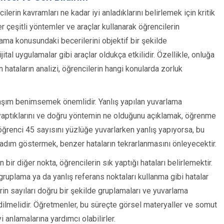
lerin kavramları ne kadar iyi anladıklarını belirlemek için kritik
 çeşitli yöntemler ve araçlar kullanarak öğrencilerin
rlama konusundaki becerilerini objektif bir şekilde
jital uygulamalar gibi araçlar oldukça etkilidir. Özellikle, onluğa
 hataların analizi, öğrencilerin hangi konularda zorluk
klaşım benimsemek önemlidir. Yanlış yapılan yuvarlama
ş yaptıklarını ve doğru yöntemin ne olduğunu açıklamak, öğrenme
r öğrenci 45 sayısını yüzlüğe yuvarlarken yanlış yapıyorsa, bu
dım göstermek, benzer hataların tekrarlanmasını önleyecektir.
r diğer nokta, öğrencilerin sık yaptığı hataları belirlemektir.
 gruplama ya da yanlış referans noktaları kullanma gibi hatalar
erin sayıları doğru bir şekilde gruplamaları ve yuvarlama
edilmelidir. Öğretmenler, bu süreçte görsel materyaller ve somut
i anlamalarına yardımcı olabilirler.