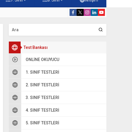
 Çöz
5. Sınıf Hz. M
Test Bankası
ONLINE OKUYUCU
1. SINIF TESTLERI
2. SINIF TESTLERI
3. SINIF TESTLERI
4. SINIF TESTLERI
5. SINIF TESTLERI