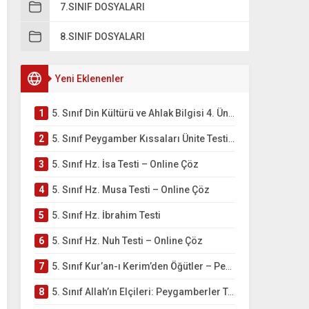
7.SINIF DOSYALARI
8.SINIF DOSYALARI
Yeni Eklenenler
1
5. Sınıf Din Kültürü ve Ahlak Bilgisi 4. Ünite: Peygamber Kıssaları Çalışmaları
2
5. Sınıf Peygamber Kıssaları Ünite Testi – Online Çöz
3
5. Sınıf Hz. İsa Testi – Online Çöz
4
5. Sınıf Hz. Musa Testi – Online Çöz
5
5. Sınıf Hz. İbrahim Testi
6
5. Sınıf Hz. Nuh Testi – Online Çöz
7
5. Sınıf Kur’an-ı Kerim’den Öğütler – Peygamber Kıssaları Testi – Online Çöz
8
5. Sınıf Allah’ın Elçileri: Peygamberler Testi – Online Çöz