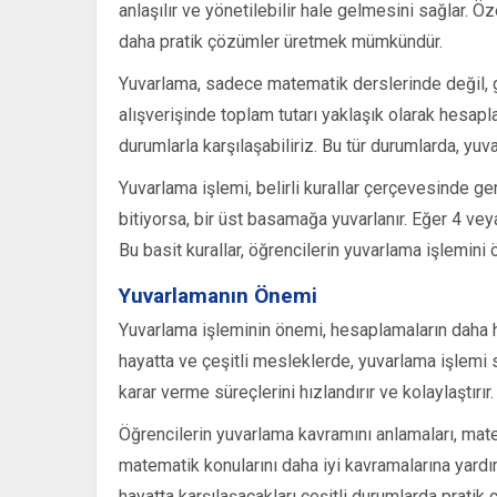
anlaşılır ve yönetilebilir hale gelmesini sağlar. Ö
daha pratik çözümler üretmek mümkündür.
Yuvarlama, sadece matematik derslerinde değil, gü
alışverişinde toplam tutarı yaklaşık olarak hesap
durumlarla karşılaşabiliriz. Bu tür durumlarda, yuv
Yuvarlama işlemi, belirli kurallar çerçevesinde ger
bitiyorsa, bir üst basamağa yuvarlanır. Eğer 4 vey
Bu basit kurallar, öğrencilerin yuvarlama işlemini ö
Yuvarlamanın Önemi
Yuvarlama işleminin önemi, hesaplamaların daha hız
hayatta ve çeşitli mesleklerde, yuvarlama işlemi 
karar verme süreçlerini hızlandırır ve kolaylaştırır.
Öğrencilerin yuvarlama kavramını anlamaları, mate
matematik konularını daha iyi kavramalarına yardı
hayatta karşılaşacakları çeşitli durumlarda pratik ç