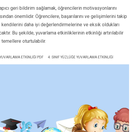
pıcı geri bildirim sağlamak, öğrencilerin motivasyonlarını
ndan önemlidir. Öğrencilere, başarılarını ve gelişimlerini takip
 kendilerini daha iyi değerlendirmelerine ve eksik oldukları
ır. Bu şekilde, yuvarlama etkinliklerinin etkinliği artırılabilir
emellere oturtulabilir.
F YUVARLAMA ETKINLIĞI PDF
4. SINIF YÜZLÜĞE YUVARLAMA ETKINLIĞI