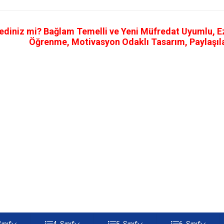
ediniz mi? Bağlam Temelli ve Yeni Müfredat Uyumlu, Ezb
Öğrenme, Motivasyon Odaklı Tasarım, Paylaşılab
Sınıf
4. Sınıf
5. Sınıf
6. Sınıf