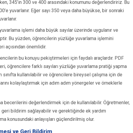
arken, 345’in 300 ve 400 arasındaki konumunu değerlendiririz. Bu
0’e yuvarlanır. Eğer sayı 350 veya daha büyükse, bir sonraki
varlanır.
e yuvarlama işlemi daha büyük sayılar üzerinde uygulanır ve
iptir. Bu yüzden, öğrencilerin yüzlüğe yuvarlama işlemini
eri açısından önemlidir.
rencilerin bu konuyu pekiştirmeleri için faydalı araçlardır. PDF
ri, öğrencilere farklı sayıları yüzlüğe yuvarlama pratiği yapma
 sınıfta kullanılabilir ve öğrencilere bireysel çalışma için de
malarını kolaylaştırmak için adım adım yönergeler ve örneklerle
a becerilerini değerlendirmek için de kullanılabilir. Öğretmenler,
 geri bildirim sağlayabilir ve gerektiğinde ek yardım
ama konusundaki anlayışları güçlendirilmiş olur.
mesi ve Geri Bildirim