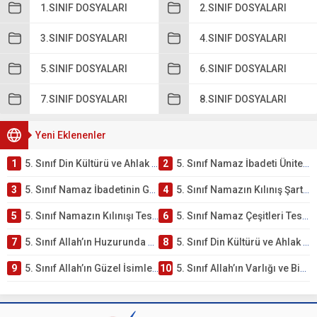
1.SINIF DOSYALARI
2.SINIF DOSYALARI
3.SINIF DOSYALARI
4.SINIF DOSYALARI
5.SINIF DOSYALARI
6.SINIF DOSYALARI
7.SINIF DOSYALARI
8.SINIF DOSYALARI
Yeni Eklenenler
1
5. Sınıf Din Kültürü ve Ahlak Bilgisi 2. Ünite: Namaz İbadeti Çalışmaları
2
5. Sınıf Namaz İbadeti Ünite Testi – Online Çöz
3
5. Sınıf Namaz İbadetinin Getirdiği Faydalar Testi
4
5. Sınıf Namazın Kılınış Şartları Testi
5
5. Sınıf Namazın Kılınışı Testi – Online Çöz
6
5. Sınıf Namaz Çeşitleri Testi – Online Çöz
7
5. Sınıf Allah’ın Huzurunda Olmak – Namaz İbadeti Testi
8
5. Sınıf Din Kültürü ve Ahlak Bilgisi 1. Ünite: Allah İnancı Çalışmaları
9
5. Sınıf Allah’ın Güzel İsimleri Testi – Online Çöz
10
5. Sınıf Allah’ın Varlığı ve Birliği Testi – Online Çöz