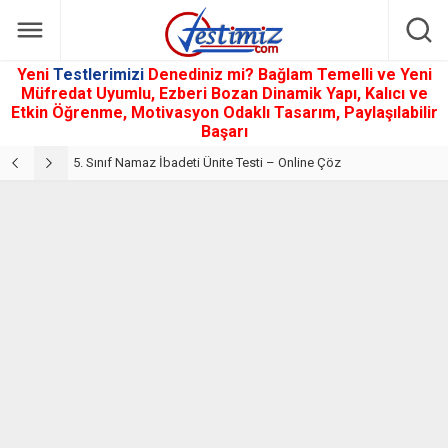
Yeni
Testlerimizi
Denediniz mi? Bağlam Temelli ve Yeni
Müfredat Uyumlu, Ezberi Bozan Dinamik Yapı, Kalıcı ve
Etkin Öğrenme, Motivasyon Odaklı Tasarım, Paylaşılabilir
Başarı
5. Sınıf Din Kültürü ve Ahlak Bilgisi 2. Ünite: Namaz İbadeti Çalışmaları
5. Sınıf Namaz İbadeti Ünite Testi – Online Çöz
5