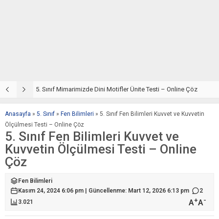
5. Sınıf Din Kültürü ve Ahlak Bilgisi 4. Ünite: Mimarimizde Dini Motifler Çalışmaları
5. Sınıf Mimarimizde Dini Motifler Ünite Testi – Online Çöz
5
Anasayfa
»
5. Sınıf
»
Fen Bilimleri
»
5. Sınıf Fen Bilimleri Kuvvet ve Kuvvetin
Ölçülmesi Testi – Online Çöz
5. Sınıf Fen Bilimleri Kuvvet ve
Kuvvetin Ölçülmesi Testi – Online
Çöz
Fen Bilimleri
Kasım 24, 2024 6:06 pm | Güncellenme: Mart 12, 2026 6:13 pm
2
+
-
A
A
3.021