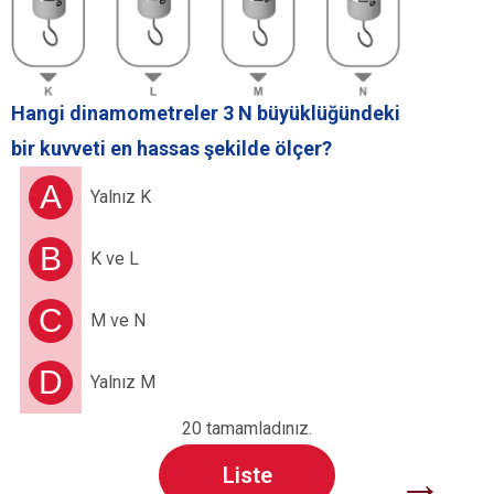
Hangi dinamometreler 3 N büyüklüğündeki
D
bir kuvveti
en hassas
şekilde ölçer?
o
d
A
Yalnız K
B
K ve L
C
M ve N
D
Yalnız M
20 tamamladınız.
→
Liste