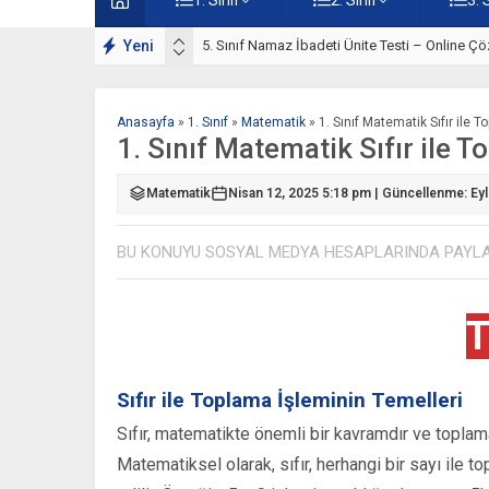
lışmaları
Yeni
5. Sınıf Namaz İbadeti Ünite Testi – Online Çö
Anasayfa
»
1. Sınıf
»
Matematik
»
1. Sınıf Matematik Sıfır ile 
1. Sınıf Matematik Sıfır ile T
Matematik
Nisan 12, 2025 5:18 pm | Güncellenme: Eyl
BU KONUYU SOSYAL MEDYA HESAPLARINDA PAYL
T
Sıfır ile Toplama İşleminin Temelleri
Sıfır, matematikte önemli bir kavramdır ve toplama
Matematiksel olarak, sıfır, herhangi bir sayı ile t