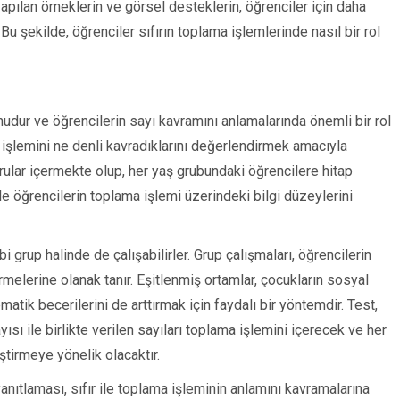
apılan örneklerin ve görsel desteklerin, öğrenciler için daha
Bu şekilde, öğrenciler sıfırın toplama işlemlerinde nasıl bir rol
nudur ve öğrencilerin sayı kavramını anlamalarında önemli bir rol
ma işlemini ne denli kavradıklarını değerlendirmek amacıyla
sorular içermekte olup, her yaş grubundaki öğrencilere hitap
le öğrencilerin toplama işlemi üzerindeki bilgi düzeylerini
i grup halinde de çalışabilirler. Grup çalışmaları, öğrencilerin
irmelerine olanak tanır. Eşitlenmiş ortamlar, çocukların sosyal
atik becerilerini de arttırmak için faydalı bir yöntemdir. Test,
sayısı ile birlikte verilen sayıları toplama işlemini içerecek ve her
ştirmeye yönelik olacaktır.
yanıtlaması, sıfır ile toplama işleminin anlamını kavramalarına