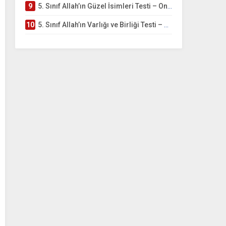
9
5. Sınıf Allah’ın Güzel İsimleri Testi – Online Çöz
10
5. Sınıf Allah’ın Varlığı ve Birliği Testi – Online Çöz