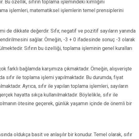
ir. Bu özellik, sıfırın toplama işlemindeki kimliğini
plama işlemleri, matematiksel işlemlerin temel prensiplerini
imi de dikkate değerdir. Sıfır, negatif ve pozitif sayıların yanında
rlendirilmesini sağlar. Örneğin, -3 + 0 ifadesinde sonuç -3 olarak
lmektedir. Sıfırın bu özelliği, toplama işleminin genel kuralları
rçok farklı bağlamda karşımıza çıkmaktadır. Örneğin, alışverişte
da sıfır ile toplama işlemi yapılmaktadır. Bu durumda, fiyat
aktadır. Ayrıca, sıfır ile yapılan toplama işlemleri, sayıların
çek hayatta sıkça kullanılmaktadır. Böylelikle, sıfır ile
olmanın ötesine geçerek, günlük yaşamın içinde de önemli bir
sında oldukça basit ve anlaşılır bir konudur. Temel olarak, sıfır