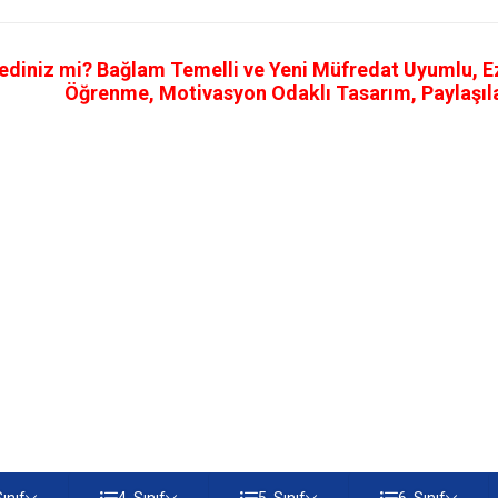
ediniz mi? Bağlam Temelli ve Yeni Müfredat Uyumlu, Ezb
Öğrenme, Motivasyon Odaklı Tasarım, Paylaşılab
Sınıf
4. Sınıf
5. Sınıf
6. Sınıf