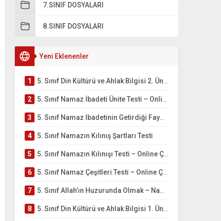
7.SINIF DOSYALARI
8.SINIF DOSYALARI
Yeni Eklenenler
1
5. Sınıf Din Kültürü ve Ahlak Bilgisi 2. Ünite: Namaz İbadeti Çalışmaları
2
5. Sınıf Namaz İbadeti Ünite Testi – Online Çöz
3
5. Sınıf Namaz İbadetinin Getirdiği Faydalar Testi
4
5. Sınıf Namazın Kılınış Şartları Testi
5
5. Sınıf Namazın Kılınışı Testi – Online Çöz
6
5. Sınıf Namaz Çeşitleri Testi – Online Çöz
7
5. Sınıf Allah’ın Huzurunda Olmak – Namaz İbadeti Testi
8
5. Sınıf Din Kültürü ve Ahlak Bilgisi 1. Ünite: Allah İnancı Çalışmaları