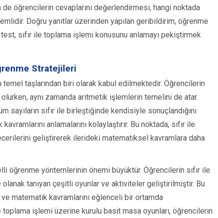
in de öğrencilerin cevaplarını değerlendirmesi, hangi noktada
emlidir. Doğru yanıtlar üzerinden yapılan geribildirim, öğrenme
 test, sıfır ile toplama işlemi konusunu anlamayı pekiştirmek
renme Stratejileri
temel taşlarından biri olarak kabul edilmektedir. Öğrencilerin
 olurken, aynı zamanda aritmetik işlemlerin temelini de atar.
tüm sayıların sıfır ile birleştiğinde kendisiyle sonuçlandığını
vramlarını anlamalarını kolaylaştırır. Bu noktada, sıfır ile
erilerini geliştirerek ilerideki matematiksel kavramlara daha
lli öğrenme yöntemlerinin önemi büyüktür. Öğrencilerin sıfır ile
lanak tanıyan çeşitli oyunlar ve aktiviteler geliştirilmiştir. Bu
lar ve matematik kavramlarını eğlenceli bir ortamda
e toplama işlemi üzerine kurulu basit masa oyunları, öğrencilerin