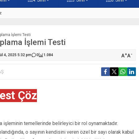
z
5. Sınıf Namaz İbadetinin Geti
Toplama İşlemi Testi
oplama İşlemi Testi
+
-
A
A
ül 4, 2025 5:32 pm
0
1.084
AŞ
est Çöz
 işleminin temellerinde belirleyici bir rol oynamaktadır.
oplandığında, o sayının kendisini veren özel bir sayı olarak kabul