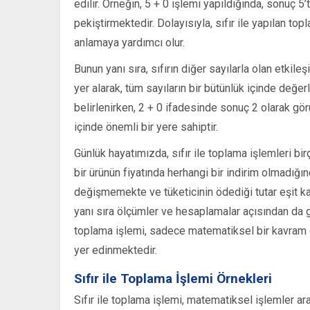
edilir. Örneğin, 5 + 0 işlemi yapıldığında, sonuç 5’t
pekiştirmektedir. Dolayısıyla, sıfır ile yapılan to
anlamaya yardımcı olur.
Bunun yanı sıra, sıfırın diğer sayılarla olan etkileş
yer alarak, tüm sayıların bir bütünlük içinde değe
belirlenirken, 2 + 0 ifadesinde sonuç 2 olarak görü
içinde önemli bir yere sahiptir.
Günlük hayatımızda, sıfır ile toplama işlemleri bi
bir ürünün fiyatında herhangi bir indirim olmadığın
değişmemekte ve tüketicinin ödediği tutar eşit kalm
yanı sıra ölçümler ve hesaplamalar açısından da ger
toplama işlemi, sadece matematiksel bir kavram 
yer edinmektedir.
Sıfır ile Toplama İşlemi Örnekleri
Sıfır ile toplama işlemi, matematiksel işlemler ara