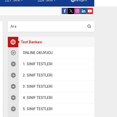
rdiği Faydalar Testi
5. Sınıf Namazı
Test Bankası
ONLINE OKUYUCU
1. SINIF TESTLERI
2. SINIF TESTLERI
3. SINIF TESTLERI
4. SINIF TESTLERI
5. SINIF TESTLERI