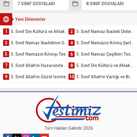
7.SINIF DOSYALARI
8.SINIF DOSYALARI
Yeni Eklenenler
1
5. Sınıf Din Kültürü ve Ahlak Bilgisi 2. Ünite: Namaz İbadeti Çalışmaları
2
5. Sınıf Namaz İbadeti Ünite Testi – Online Çöz
3
5. Sınıf Namaz İbadetinin Getirdiği Faydalar Testi
4
5. Sınıf Namazın Kılınış Şartları Testi
5
5. Sınıf Namazın Kılınışı Testi – Online Çöz
6
5. Sınıf Namaz Çeşitleri Testi – Online Çöz
7
5. Sınıf Allah’ın Huzurunda Olmak – Namaz İbadeti Testi
8
5. Sınıf Din Kültürü ve Ahlak Bilgisi 1. Ünite: Allah İnancı Çalışmaları
9
5. Sınıf Allah’ın Güzel İsimleri Testi – Online Çöz
10
5. Sınıf Allah’ın Varlığı ve Birliği Testi – Online Çöz
Tüm Hakları Saklıdır 2026