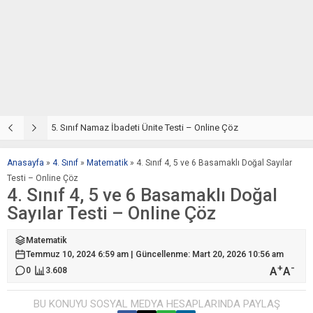
5. Sınıf Din Kültürü ve Ahlak Bilgisi 2. Ünite: Namaz İbadeti Çalışmaları
5. Sınıf Namaz İbadeti Ünite Testi – Online Çöz
5
Anasayfa
»
4. Sınıf
»
Matematik
»
4. Sınıf 4, 5 ve 6 Basamaklı Doğal Sayılar
Testi – Online Çöz
4. Sınıf 4, 5 ve 6 Basamaklı Doğal
Sayılar Testi – Online Çöz
Matematik
Temmuz 10, 2024 6:59 am | Güncellenme: Mart 20, 2026 10:56 am
+
-
A
A
0
3.608
BU KONUYU SOSYAL MEDYA HESAPLARINDA PAYLAŞ