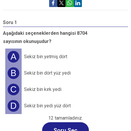
Soru 1
S
Aşağıdaki seçeneklerden hangisi 8704
“
sayısının okunuşudur?
a
A
Sekiz bin yetmiş dört
B
Sekiz bin dört yüz yedi
C
Sekiz bin kırk yedi
D
Sekiz bin yedi yüz dört
12 tamamladınız.
Soru Seç