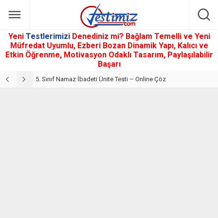
Yeni
Testlerimizi
Denediniz mi? Bağlam Temelli ve Yeni
Müfredat Uyumlu, Ezberi Bozan Dinamik Yapı, Kalıcı ve
Etkin Öğrenme, Motivasyon Odaklı Tasarım, Paylaşılabilir
Başarı
5. Sınıf Din Kültürü ve Ahlak Bilgisi 2. Ünite: Namaz İbadeti Çalışmaları
5. Sınıf Namaz İbadeti Ünite Testi – Online Çöz
5