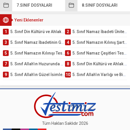
7.SINIF DOSYALARI
8.SINIF DOSYALARI
Yeni Eklenenler
1
5. Sınıf Din Kültürü ve Ahlak Bilgisi 2. Ünite: Namaz İbadeti Çalışmaları
2
5. Sınıf Namaz İbadeti Ünite Testi – Online Çöz
3
5. Sınıf Namaz İbadetinin Getirdiği Faydalar Testi
4
5. Sınıf Namazın Kılınış Şartları Testi
5
5. Sınıf Namazın Kılınışı Testi – Online Çöz
6
5. Sınıf Namaz Çeşitleri Testi – Online Çöz
7
5. Sınıf Allah’ın Huzurunda Olmak – Namaz İbadeti Testi
8
5. Sınıf Din Kültürü ve Ahlak Bilgisi 1. Ünite: Allah İnancı Çalışmaları
9
5. Sınıf Allah’ın Güzel İsimleri Testi – Online Çöz
10
5. Sınıf Allah’ın Varlığı ve Birliği Testi – Online Çöz
Tüm Hakları Saklıdır 2026