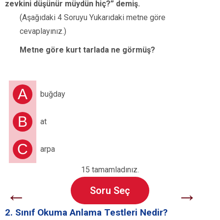
zevkini düşünür müydün hiç?” demiş.
(Aşağıdaki 4 Soruyu Yukarıdaki metne göre
cevaplayınız.)
Metne göre kurt tarlada ne görmüş?
A
buğday
B
at
C
arpa
15 tamamladınız.
←
→
Soru Seç
2. Sınıf Okuma Anlama Testleri Nedir?