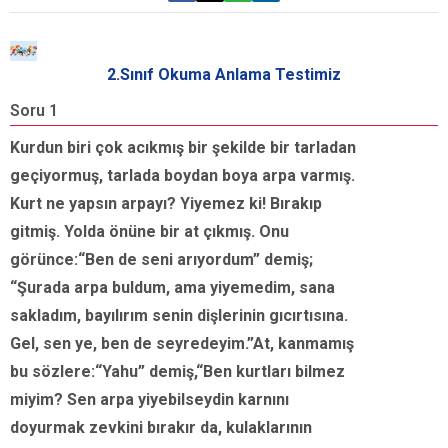
2.Sınıf Okuma Anlama Testimiz
Soru 1
S
Kurdun biri çok acıkmış bir şekilde bir tarladan
K
geçiyormuş, tarlada boydan boya arpa varmış.
Kurt ne yapsın arpayı? Yiyemez ki! Bırakıp
gitmiş. Yolda önüne bir at çıkmış. Onu
görünce:“Ben de seni arıyordum” demiş;
“Şurada arpa buldum, ama yiyemedim, sana
sakladım, bayılırım senin dişlerinin gıcırtısına.
Gel, sen ye, ben de seyredeyim.”At, kanmamış
bu sözlere:“Yahu” demiş,“Ben kurtları bilmez
miyim? Sen arpa yiyebilseydin karnını
doyurmak zevkini bırakır da, kulaklarının