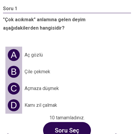
Soru 1
S
"Çok acıkmak" anlamına gelen deyim
“
aşağıdakilerden hangisidir?
a
A
Aç gözlü
B
Çile çekmek
C
Açmaza düşmek
D
Karnı zil çalmak
10 tamamladınız.
←
→
Soru Seç