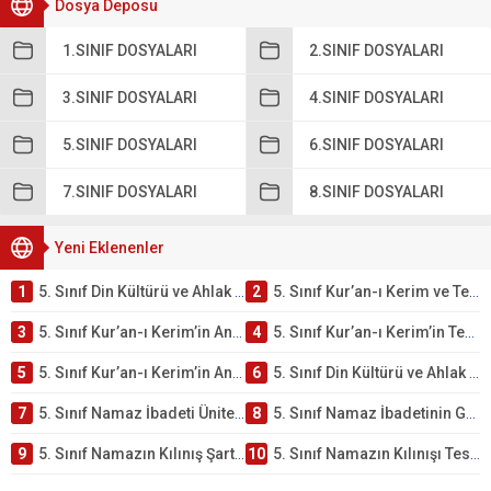
Dosya Deposu
1.SINIF DOSYALARI
2.SINIF DOSYALARI
3.SINIF DOSYALARI
4.SINIF DOSYALARI
5.SINIF DOSYALARI
6.SINIF DOSYALARI
7.SINIF DOSYALARI
8.SINIF DOSYALARI
Yeni Eklenenler
1
5. Sınıf Din Kültürü ve Ahlak Bilgisi 2. Ünite: Kur’an-ı Kerim Çalışmaları
2
5. Sınıf Kur’an-ı Kerim ve Temel Özellikleri Testi – Online Çöz
3
5. Sınıf Kur’an-ı Kerim’in Ana Konuları Testi – Online Çöz
4
5. Sınıf Kur’an-ı Kerim’in Temel Özellikleri ve Önemi Testi – Online Çöz
5
5. Sınıf Kur’an-ı Kerim’in Anlamı ve Önemi Testi – Online Çöz
6
5. Sınıf Din Kültürü ve Ahlak Bilgisi 2. Ünite: Namaz İbadeti Çalışmaları
7
5. Sınıf Namaz İbadeti Ünite Testi – Online Çöz
8
5. Sınıf Namaz İbadetinin Getirdiği Faydalar Testi
9
5. Sınıf Namazın Kılınış Şartları Testi
10
5. Sınıf Namazın Kılınışı Testi – Online Çöz