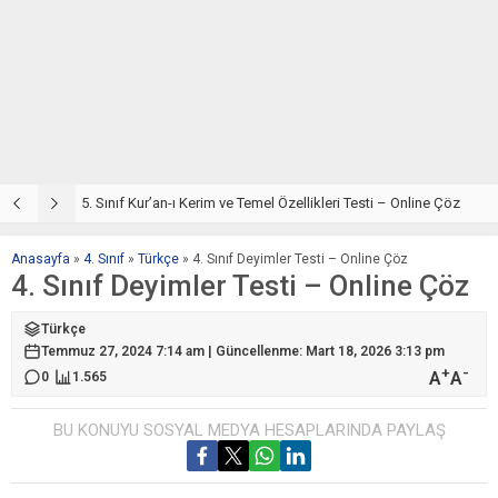
5. Sınıf Din Kültürü ve Ahlak Bilgisi 2. Ünite: Kur’an-ı Kerim Çalışmaları
5. Sınıf Kur’an-ı Kerim ve Temel Özellikleri Testi – Online Çöz
5
Anasayfa
»
4. Sınıf
»
Türkçe
»
4. Sınıf Deyimler Testi – Online Çöz
4. Sınıf Deyimler Testi – Online Çöz
Türkçe
Temmuz 27, 2024 7:14 am | Güncellenme: Mart 18, 2026 3:13 pm
+
-
A
A
0
1.565
BU KONUYU SOSYAL MEDYA HESAPLARINDA PAYLAŞ