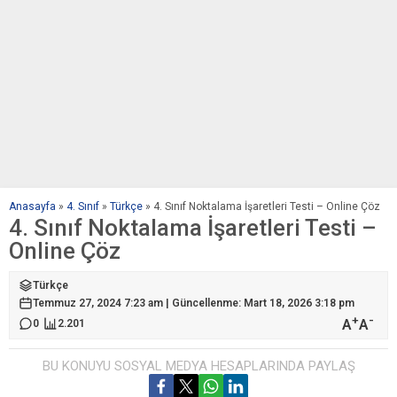
Anasayfa
»
4. Sınıf
»
Türkçe
»
4. Sınıf Noktalama İşaretleri Testi – Online Çöz
4. Sınıf Noktalama İşaretleri Testi –
Online Çöz
Türkçe
Temmuz 27, 2024 7:23 am | Güncellenme: Mart 18, 2026 3:18 pm
+
-
A
A
0
2.201
BU KONUYU SOSYAL MEDYA HESAPLARINDA PAYLAŞ