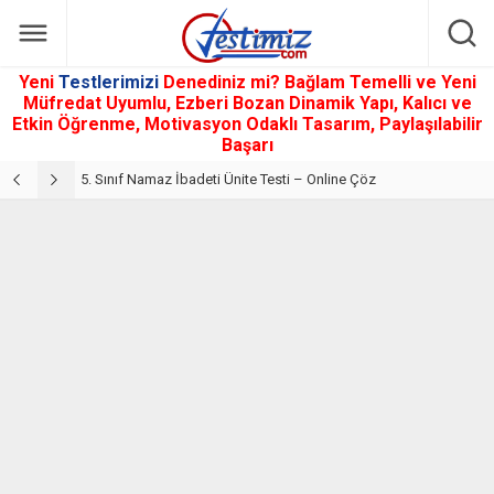
Yeni
Testlerimizi
Denediniz mi? Bağlam Temelli ve Yeni
Müfredat Uyumlu, Ezberi Bozan Dinamik Yapı, Kalıcı ve
Etkin Öğrenme, Motivasyon Odaklı Tasarım, Paylaşılabilir
Başarı
5. Sınıf Din Kültürü ve Ahlak Bilgisi 2. Ünite: Namaz İbadeti Çalışmaları
5. Sınıf Namaz İbadeti Ünite Testi – Online Çöz
5