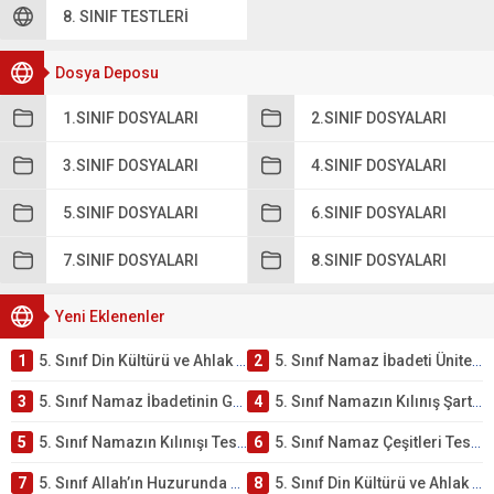
8. SINIF TESTLERI
Dosya Deposu
1.SINIF DOSYALARI
2.SINIF DOSYALARI
3.SINIF DOSYALARI
4.SINIF DOSYALARI
5.SINIF DOSYALARI
6.SINIF DOSYALARI
7.SINIF DOSYALARI
8.SINIF DOSYALARI
Yeni Eklenenler
1
5. Sınıf Din Kültürü ve Ahlak Bilgisi 2. Ünite: Namaz İbadeti Çalışmaları
2
5. Sınıf Namaz İbadeti Ünite Testi – Online Çöz
3
5. Sınıf Namaz İbadetinin Getirdiği Faydalar Testi
4
5. Sınıf Namazın Kılınış Şartları Testi
5
5. Sınıf Namazın Kılınışı Testi – Online Çöz
6
5. Sınıf Namaz Çeşitleri Testi – Online Çöz
7
5. Sınıf Allah’ın Huzurunda Olmak – Namaz İbadeti Testi
8
5. Sınıf Din Kültürü ve Ahlak Bilgisi 1. Ünite: Allah İnancı Çalışmaları