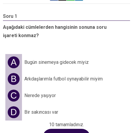
Soru 1
S
Aşağıdaki cümlelerden hangisinin sonuna soru
A
işareti konmaz?
i
A
Bugün sinemeya gidecek miyiz
B
Arkdaşlarımla futbol oynayabilir miyim
C
Nerede yaşıyor
D
Bir sakıncası var
10 tamamladınız.