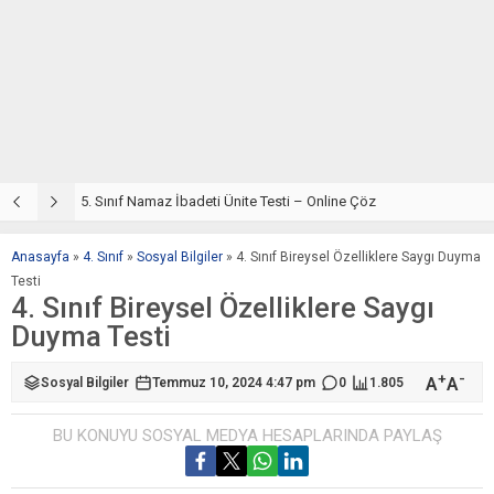
5. Sınıf Din Kültürü ve Ahlak Bilgisi 2. Ünite: Namaz İbadeti Çalışmaları
5. Sınıf Namaz İbadeti Ünite Testi – Online Çöz
5
Anasayfa
»
4. Sınıf
»
Sosyal Bilgiler
»
4. Sınıf Bireysel Özelliklere Saygı Duyma
Testi
4. Sınıf Bireysel Özelliklere Saygı
Duyma Testi
+
-
A
A
Sosyal Bilgiler
Temmuz 10, 2024 4:47 pm
0
1.805
BU KONUYU SOSYAL MEDYA HESAPLARINDA PAYLAŞ