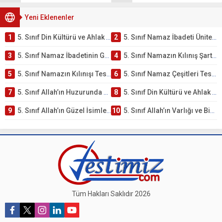
Yeni Eklenenler
1
5. Sınıf Din Kültürü ve Ahlak Bilgisi 2. Ünite: Namaz İbadeti Çalışmaları
2
5. Sınıf Namaz İbadeti Ünite Testi – Online Çöz
3
5. Sınıf Namaz İbadetinin Getirdiği Faydalar Testi
4
5. Sınıf Namazın Kılınış Şartları Testi
5
5. Sınıf Namazın Kılınışı Testi – Online Çöz
6
5. Sınıf Namaz Çeşitleri Testi – Online Çöz
7
5. Sınıf Allah’ın Huzurunda Olmak – Namaz İbadeti Testi
8
5. Sınıf Din Kültürü ve Ahlak Bilgisi 1. Ünite: Allah İnancı Çalışmaları
9
5. Sınıf Allah’ın Güzel İsimleri Testi – Online Çöz
10
5. Sınıf Allah’ın Varlığı ve Birliği Testi – Online Çöz
Tüm Hakları Saklıdır 2026