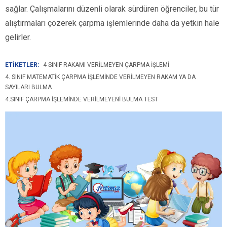
sağlar. Çalışmalarını düzenli olarak sürdüren öğrenciler, bu tür
alıştırmaları çözerek çarpma işlemlerinde daha da yetkin hale
gelirler.
ETİKETLER:
4 SINIF RAKAMI VERILMEYEN ÇARPMA IŞLEMI
4. SINIF MATEMATIK ÇARPMA İŞLEMINDE VERILMEYEN RAKAM YA DA
SAYILARI BULMA
4.SINIF ÇARPMA İŞLEMINDE VERILMEYENI BULMA TEST