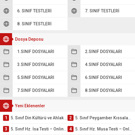
6. SINIF TESTLERI
7. SINIF TESTLERI
8. SINIF TESTLERI
Dosya Deposu
1.SINIF DOSYALARI
2.SINIF DOSYALARI
3.SINIF DOSYALARI
4.SINIF DOSYALARI
5.SINIF DOSYALARI
6.SINIF DOSYALARI
7.SINIF DOSYALARI
8.SINIF DOSYALARI
Yeni Eklenenler
1
5. Sınıf Din Kültürü ve Ahlak Bilgisi 4. Ünite: Peygamber Kıssaları Çalışmaları
2
5. Sınıf Peygamber Kıssaları Ünite Testi – Online Çöz
3
5. Sınıf Hz. İsa Testi – Online Çöz
4
5. Sınıf Hz. Musa Testi – Online Çöz