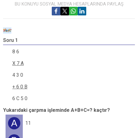
BU KONUYU SOSYAL MEDYA HESAPLARINDA PAYLAŞ
Soru 1
S
8 6
X 7 A
4 3 0
+ 6 0 B
6 C 5 0
Yukarıdaki çarpma işleminde A+B+C=? kaçtır?
Y
A
11