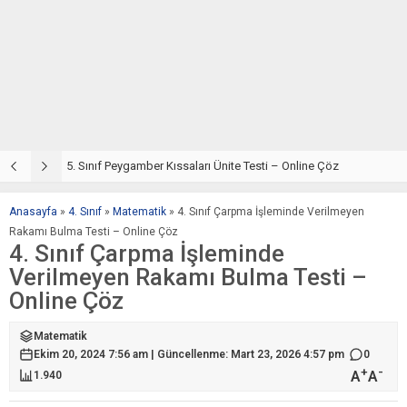
5. Sınıf Din Kültürü ve Ahlak Bilgisi 4. Ünite: Peygamber Kıssaları Çalışmaları
5. Sınıf Peygamber Kıssaları Ünite Testi – Online Çöz
5
Anasayfa
»
4. Sınıf
»
Matematik
»
4. Sınıf Çarpma İşleminde Verilmeyen
Rakamı Bulma Testi – Online Çöz
4. Sınıf Çarpma İşleminde
Verilmeyen Rakamı Bulma Testi –
Online Çöz
Matematik
Ekim 20, 2024 7:56 am | Güncellenme: Mart 23, 2026 4:57 pm
0
+
-
A
A
1.940