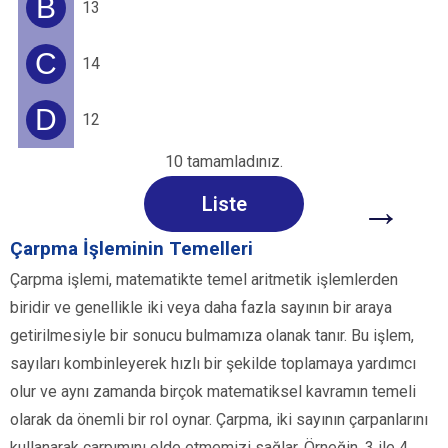
B
13
C
14
D
12
10 tamamladınız.
→
Liste
Çarpma İşleminin Temelleri
Çarpma işlemi, matematikte temel aritmetik işlemlerden
biridir ve genellikle iki veya daha fazla sayının bir araya
getirilmesiyle bir sonucu bulmamıza olanak tanır. Bu işlem,
sayıları kombinleyerek hızlı bir şekilde toplamaya yardımcı
olur ve aynı zamanda birçok matematiksel kavramın temeli
olarak da önemli bir rol oynar. Çarpma, iki sayının çarpanlarını
kullanarak çarpımını elde etmemizi sağlar. Örneğin, 3 ile 4