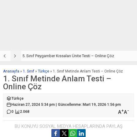
5. Sınıf Din Kültürü ve Ahlak Bilgisi 4. Ünite: Peygamber Kıssaları Çalışmaları
5. Sınıf Peygamber Kıssaları Ünite Testi – Online Çöz
5
Anasayfa
»
1. Sınıf
»
Türkçe
»
1. Sınıf Metinde Anlam Testi – Online Çöz
1. Sınıf Metinde Anlam Testi –
Online Çöz
Türkçe
Haziran 27, 2024 5:34 pm | Güncellenme: Mart 19, 2026 1:56 pm
+
-
A
A
0
2.068
BU KONUYU SOSYAL MEDYA HESAPLARINDA PAYLAŞ