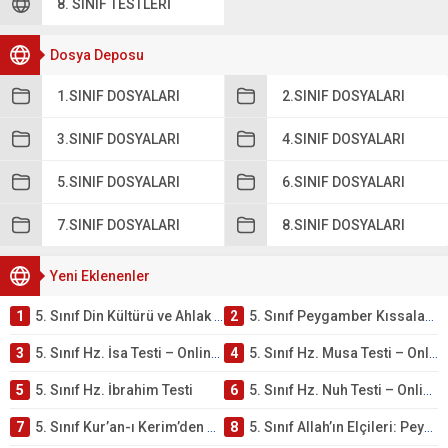
8. SINIF TESTLERI
Dosya Deposu
1.SINIF DOSYALARI
2.SINIF DOSYALARI
3.SINIF DOSYALARI
4.SINIF DOSYALARI
5.SINIF DOSYALARI
6.SINIF DOSYALARI
7.SINIF DOSYALARI
8.SINIF DOSYALARI
Yeni Eklenenler
1
5. Sınıf Din Kültürü ve Ahlak Bilgisi 4. Ünite: Peygamber Kıssaları Çalışmaları
2
5. Sınıf Peygamber Kıssaları Ünite Testi – Online Çöz
3
5. Sınıf Hz. İsa Testi – Online Çöz
4
5. Sınıf Hz. Musa Testi – Online Çöz
5
5. Sınıf Hz. İbrahim Testi
6
5. Sınıf Hz. Nuh Testi – Online Çöz
7
5. Sınıf Kur’an-ı Kerim’den Öğütler – Peygamber Kıssaları Testi – Online Çöz
8
5. Sınıf Allah’ın Elçileri: Peygamberler Testi – Online Çöz