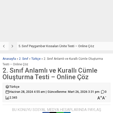
5. Sınıf Din Kültürü ve Ahlak Bilgisi 4. Ünite: Peygamber Kıssaları Çalışmaları
5. Sınıf Peygamber Kıssaları Ünite Testi – Online Çöz
5
Anasayfa
»
2. Sınıf
»
Türkçe
»
2. Sınıf Anlamlı ve Kurallı Cümle Oluşturma
Testi – Online Çöz
2. Sınıf Anlamlı ve Kurallı Cümle
Oluşturma Testi – Online Çöz
Türkçe
Haziran 28, 2024 4:55 am | Güncellenme: Mart 26, 2026 3:31 pm
0
+
-
A
A
2.345
BU KONUYU SOSYAL MEDYA HESAPLARINDA PAYLAŞ