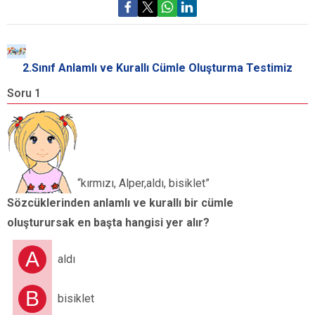
2.Sınıf Anlamlı ve Kurallı Cümle Oluşturma Testimiz
Soru 1
S
“
S
o
“kırmızı, Alper,aldı, bisiklet”
Sözcüklerinden anlamlı ve kurallı bir cümle
oluşturursak en başta hangisi yer alır?
A
aldı
B
bisiklet