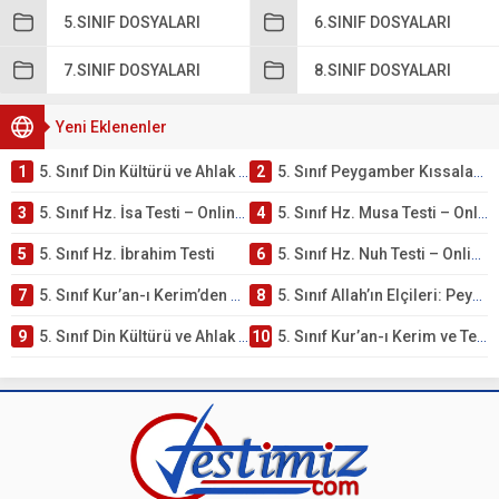
5.SINIF DOSYALARI
6.SINIF DOSYALARI
7.SINIF DOSYALARI
8.SINIF DOSYALARI
Yeni Eklenenler
1
5. Sınıf Din Kültürü ve Ahlak Bilgisi 4. Ünite: Peygamber Kıssaları Çalışmaları
2
5. Sınıf Peygamber Kıssaları Ünite Testi – Online Çöz
3
5. Sınıf Hz. İsa Testi – Online Çöz
4
5. Sınıf Hz. Musa Testi – Online Çöz
5
5. Sınıf Hz. İbrahim Testi
6
5. Sınıf Hz. Nuh Testi – Online Çöz
7
5. Sınıf Kur’an-ı Kerim’den Öğütler – Peygamber Kıssaları Testi – Online Çöz
8
5. Sınıf Allah’ın Elçileri: Peygamberler Testi – Online Çöz
9
5. Sınıf Din Kültürü ve Ahlak Bilgisi 3. Ünite: Kur’an-ı Kerim Çalışmaları
10
5. Sınıf Kur’an-ı Kerim ve Temel Özellikleri Testi – Online Çöz