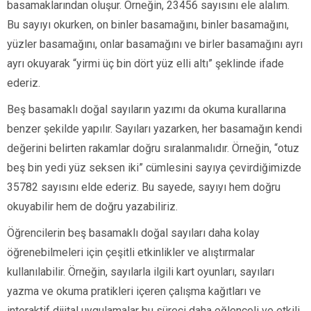
basamaklarından oluşur. Örneğin, 23456 sayısını ele alalım.
Bu sayıyı okurken, on binler basamağını, binler basamağını,
yüzler basamağını, onlar basamağını ve birler basamağını ayrı
ayrı okuyarak “yirmi üç bin dört yüz elli altı” şeklinde ifade
ederiz.
Beş basamaklı doğal sayıların yazımı da okuma kurallarına
benzer şekilde yapılır. Sayıları yazarken, her basamağın kendi
değerini belirten rakamlar doğru sıralanmalıdır. Örneğin, “otuz
beş bin yedi yüz seksen iki” cümlesini sayıya çevirdiğimizde
35782 sayısını elde ederiz. Bu sayede, sayıyı hem doğru
okuyabilir hem de doğru yazabiliriz.
Öğrencilerin beş basamaklı doğal sayıları daha kolay
öğrenebilmeleri için çeşitli etkinlikler ve alıştırmalar
kullanılabilir. Örneğin, sayılarla ilgili kart oyunları, sayıları
yazma ve okuma pratikleri içeren çalışma kağıtları ve
interaktif dijital uygulamalar bu süreci daha eğlenceli ve etkili