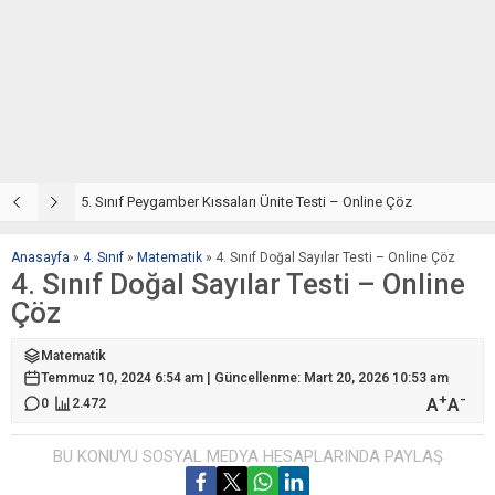
5. Sınıf Din Kültürü ve Ahlak Bilgisi 4. Ünite: Peygamber Kıssaları Çalışmaları
5. Sınıf Peygamber Kıssaları Ünite Testi – Online Çöz
5
Anasayfa
»
4. Sınıf
»
Matematik
»
4. Sınıf Doğal Sayılar Testi – Online Çöz
4. Sınıf Doğal Sayılar Testi – Online
Çöz
Matematik
Temmuz 10, 2024 6:54 am | Güncellenme: Mart 20, 2026 10:53 am
+
-
A
A
0
2.472
BU KONUYU SOSYAL MEDYA HESAPLARINDA PAYLAŞ