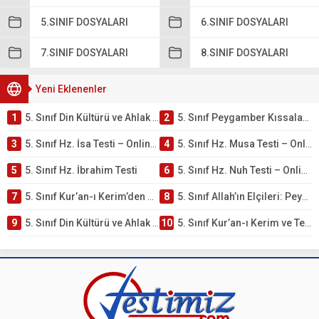
5.SINIF DOSYALARI
6.SINIF DOSYALARI
7.SINIF DOSYALARI
8.SINIF DOSYALARI
Yeni Eklenenler
1
5. Sınıf Din Kültürü ve Ahlak Bilgisi 4. Ünite: Peygamber Kıssaları Çalışmaları
2
5. Sınıf Peygamber Kıssaları Ünite Testi – Online Çöz
3
5. Sınıf Hz. İsa Testi – Online Çöz
4
5. Sınıf Hz. Musa Testi – Online Çöz
5
5. Sınıf Hz. İbrahim Testi
6
5. Sınıf Hz. Nuh Testi – Online Çöz
7
5. Sınıf Kur’an-ı Kerim’den Öğütler – Peygamber Kıssaları Testi – Online Çöz
8
5. Sınıf Allah’ın Elçileri: Peygamberler Testi – Online Çöz
9
5. Sınıf Din Kültürü ve Ahlak Bilgisi 3. Ünite: Kur’an-ı Kerim Çalışmaları
10
5. Sınıf Kur’an-ı Kerim ve Temel Özellikleri Testi – Online Çöz