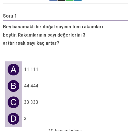
Soru 1
S
Beş basamaklı bir doğal sayının tüm rakamları
B
beştir. Rakamlarının sayı değerlerini 3
3
arttırırsak sayı kaç artar?
h
A
11 111
B
44 444
C
33 333
D
3
10 tamamladınız.