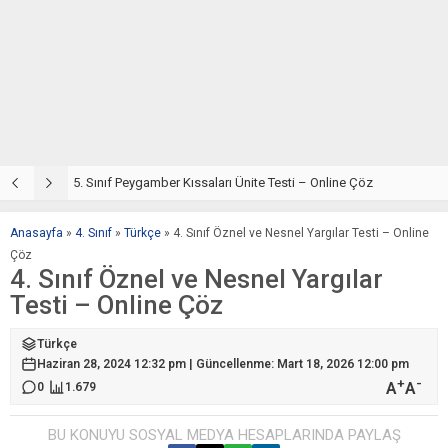
5. Sınıf Din Kültürü ve Ahlak Bilgisi 4. Ünite: Peygamber Kıssaları Çalışmaları
5. Sınıf Peygamber Kıssaları Ünite Testi – Online Çöz
5
Anasayfa
»
4. Sınıf
»
Türkçe
»
4. Sınıf Öznel ve Nesnel Yargılar Testi – Online
Çöz
4. Sınıf Öznel ve Nesnel Yargılar
Testi – Online Çöz
Türkçe
Haziran 28, 2024 12:32 pm | Güncellenme: Mart 18, 2026 12:00 pm
+
-
A
A
0
1.679
BU KONUYU SOSYAL MEDYA HESAPLARINDA PAYLAŞ