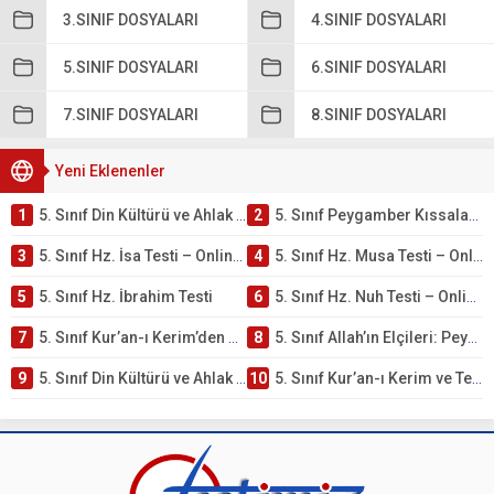
3.SINIF DOSYALARI
4.SINIF DOSYALARI
5.SINIF DOSYALARI
6.SINIF DOSYALARI
7.SINIF DOSYALARI
8.SINIF DOSYALARI
Yeni Eklenenler
1
5. Sınıf Din Kültürü ve Ahlak Bilgisi 4. Ünite: Peygamber Kıssaları Çalışmaları
2
5. Sınıf Peygamber Kıssaları Ünite Testi – Online Çöz
3
5. Sınıf Hz. İsa Testi – Online Çöz
4
5. Sınıf Hz. Musa Testi – Online Çöz
5
5. Sınıf Hz. İbrahim Testi
6
5. Sınıf Hz. Nuh Testi – Online Çöz
7
5. Sınıf Kur’an-ı Kerim’den Öğütler – Peygamber Kıssaları Testi – Online Çöz
8
5. Sınıf Allah’ın Elçileri: Peygamberler Testi – Online Çöz
9
5. Sınıf Din Kültürü ve Ahlak Bilgisi 3. Ünite: Kur’an-ı Kerim Çalışmaları
10
5. Sınıf Kur’an-ı Kerim ve Temel Özellikleri Testi – Online Çöz