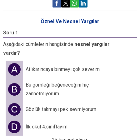
Öznel Ve Nesnel Yargılar
Soru 1
S
Aşağıdaki cümlelerin hangisinde
nesnel yargılar
A
vardır?
v
A
Atlıkarıncaya binmeyi çok severim
Bu gömleği beğeneceğini hiç
B
zannetmiyorum
C
Gözlük takmayı pek sevmiyorum
D
İlk okul 4.sınıftayım
15 tamamladınız.