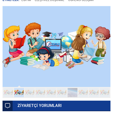
ETİKETLER:
EĞITIM
ELEŞTIREL DÜŞÜNME
ÖĞRENCI GELIŞIMI
ZİYARETÇİ YORUMLARI