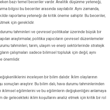
reken bazı temel beceriler vardır. Analitik düşünme yeteneği,
urma bilgisi bu beceriler arasında sayılabilir. Aynı zamanda,
kilde raporlama yeteneği de kritik öneme sahiptir. Bu beceriler,
ütmek için gereklidir.
a durumu tahminleri ve çevresel politikalar üzerinde büyük bir
i yapılan araştırmalar, politika yapıcıların çevresel düzenlemeler
rumu tahminleri, tarım, ulaşım ve enerji sektörlerinde stratejik
gların çalışmaları sadece bilimsel topluluk için değil, aynı
e önemlidir.
ğişkenliklerini inceleyen bir bilim dalıdır. İklim olaylarının
 sonuçları araştırır. Bu bilim dalı, hava durumu tahminlerinden
ın iklimsel eğilimlerini ve bu eğilimlerin değişkenliğini anlamaya
de gelecekteki iklim koşullarını analiz etmek için kritik bir rol