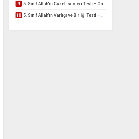
9
5. Sınıf Allah’ın Güzel İsimleri Testi – Online Çöz
10
5. Sınıf Allah’ın Varlığı ve Birliği Testi – Online Çöz