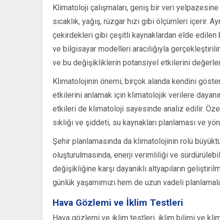
Klimatoloji çalışmaları, geniş bir veri yelpazesine
sıcaklık, yağış, rüzgar hızı gibi ölçümleri içerir. A
çekirdekleri gibi çeşitli kaynaklardan elde edilen bi
ve bilgisayar modelleri aracılığıyla gerçekleştiril
ve bu değişikliklerin potansiyel etkilerini değerle
Klimatolojinin önemi, birçok alanda kendini gösteri
etkilerini anlamak için klimatolojik verilere dayanı
etkileri de klimatoloji sayesinde analiz edilir. Öze
sıklığı ve şiddeti, su kaynakları planlaması ve yönet
Şehir planlamasında da klimatolojinin rolü büyüktür.
oluşturulmasında, enerji verimliliği ve sürdürülebili
değişikliğine karşı dayanıklı altyapıların geliştiri
günlük yaşamımızı hem de uzun vadeli planlamaları
Hava Gözlemi ve İklim Testleri
Hava gözlemi ve iklim testleri, iklim bilimi ve klim