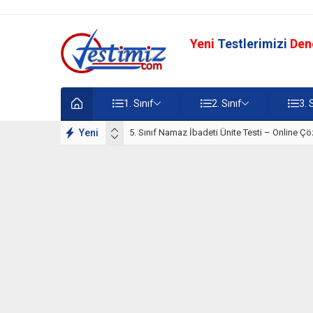
Yeni
Testlerimizi
Den
1. Sınıf
2. Sınıf
3. 
lışmaları
Yeni
5. Sınıf Namaz İbadeti Ünite Testi – Online Çö