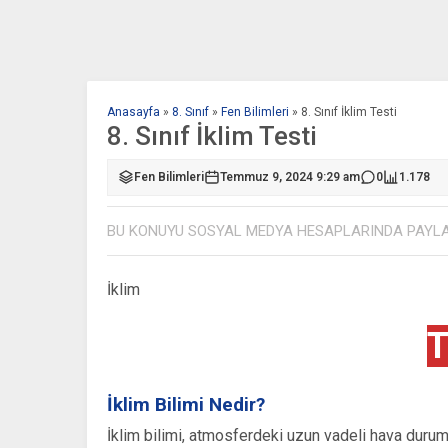
Anasayfa
»
8. Sınıf
»
Fen Bilimleri
»
8. Sınıf İklim Testi
8. Sınıf İklim Testi
Fen Bilimleri
Temmuz 9, 2024 9:29 am
0
1.178
BU KONUYU SOSYAL MEDYA HESAPLARINDA PAYL
İklim
T
İklim Bilimi Nedir?
İklim bilimi, atmosferdeki uzun vadeli hava durumu e