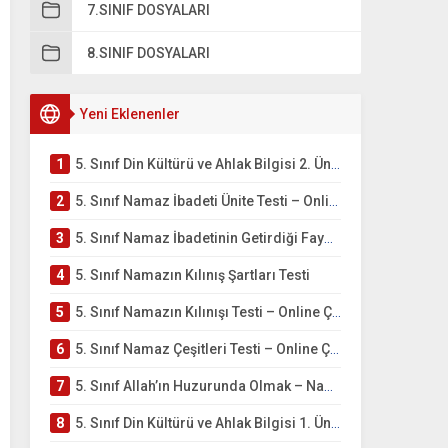
7.SINIF DOSYALARI
8.SINIF DOSYALARI
Yeni Eklenenler
1
5. Sınıf Din Kültürü ve Ahlak Bilgisi 2. Ünite: Namaz İbadeti Çalışmaları
2
5. Sınıf Namaz İbadeti Ünite Testi – Online Çöz
3
5. Sınıf Namaz İbadetinin Getirdiği Faydalar Testi
4
5. Sınıf Namazın Kılınış Şartları Testi
5
5. Sınıf Namazın Kılınışı Testi – Online Çöz
6
5. Sınıf Namaz Çeşitleri Testi – Online Çöz
7
5. Sınıf Allah’ın Huzurunda Olmak – Namaz İbadeti Testi
8
5. Sınıf Din Kültürü ve Ahlak Bilgisi 1. Ünite: Allah İnancı Çalışmaları