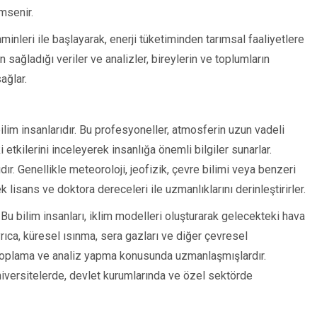
imsenir.
inleri ile başlayarak, enerji tüketiminden tarımsal faaliyetlere
in sağladığı veriler ve analizler, bireylerin ve toplumların
ağlar.
ilim insanlarıdır. Bu profesyoneller, atmosferin uzun vadeli
 etkilerini inceleyerek insanlığa önemli bilgiler sunarlar.
ır. Genellikle meteoroloji, jeofizik, çevre bilimi veya benzeri
ek lisans ve doktora dereceleri ile uzmanlıklarını derinleştirirler.
. Bu bilim insanları, iklim modelleri oluşturarak gelecekteki hava
yrıca, küresel ısınma, sera gazları ve diğer çevresel
i toplama ve analiz yapma konusunda uzmanlaşmışlardır.
üniversitelerde, devlet kurumlarında ve özel sektörde