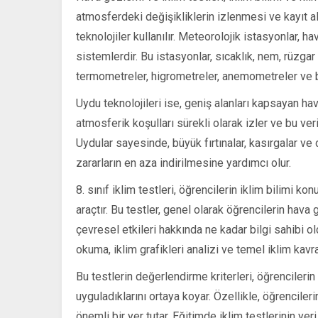
atmosferdeki değişikliklerin izlenmesi ve kayıt alt
teknolojiler kullanılır. Meteorolojik istasyonlar,
sistemlerdir. Bu istasyonlar, sıcaklık, nem, rüzgar
termometreler, higrometreler, anemometreler ve ba
Uydu teknolojileri ise, geniş alanları kapsayan h
atmosferik koşulları sürekli olarak izler ve bu ve
Uydular sayesinde, büyük fırtınalar, kasırgalar ve 
zararların en aza indirilmesine yardımcı olur.
8. sınıf iklim testleri, öğrencilerin iklim bilimi k
araçtır. Bu testler, genel olarak öğrencilerin hava
çevresel etkileri hakkında ne kadar bilgi sahibi ol
okuma, iklim grafikleri analizi ve temel iklim kavr
Bu testlerin değerlendirme kriterleri, öğrencilerin
uyguladıklarını ortaya koyar. Özellikle, öğrencile
önemli bir yer tutar. Eğitimde iklim testlerinin yer