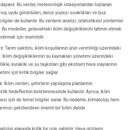
 dayanır. Bu veriler, meteorolojik istasyonlardan toplanan
yrıca, uydu görüntüleri, deniz yüzeyi sıcaklıkları ve buz
lgiler de kullanılır. Bu verilerin analizi, istatistiksel yöntemler
ir. Bu modeller, gelecekteki iklim değişikliklerini tahmin etmek
ndirmek için önemlidir.
r. Tarım sektörü, iklim koşullarının ürün verimliliği üzerindeki
r. İklim değişikliklerinin su kaynakları yönetimi üzerindeki
llikle, kuraklık ve su taşkınları gibi ekstrem hava olaylarının
imi için kritik bilgiler sağlar.
 İklim verileri, şehirlerin yapılaşma planlarının
rlik hedeflerinin belirlenmesinde kullanılır. Ayrıca, iklim
lmesi için de temel bilgiler sunar. Bu nedenle, klimatoloji, hem
mızı şekillendiren önemli bir bilim dalıdır.
atoloji alanında kritik bir role sahiptir. Hava gözlemi,