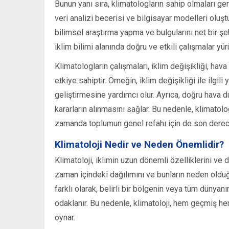
Bunun yanı sıra, klimatologların sahip olmaları ge
veri analizi becerisi ve bilgisayar modelleri oluşt
bilimsel araştırma yapma ve bulgularını net bir şe
iklim bilimi alanında doğru ve etkili çalışmalar yür
Klimatologların çalışmaları, iklim değişikliği, hav
etkiye sahiptir. Örneğin, iklim değişikliği ile ilgil
geliştirmesine yardımcı olur. Ayrıca, doğru hava du
kararların alınmasını sağlar. Bu nedenle, klimatolo
zamanda toplumun genel refahı için de son derec
Klimatoloji Nedir ve Neden Önemlidir?
Klimatoloji, iklimin uzun dönemli özelliklerini ve de
zaman içindeki dağılımını ve bunların neden olduğu
farklı olarak, belirli bir bölgenin veya tüm dünyan
odaklanır. Bu nedenle, klimatoloji, hem geçmiş hem 
oynar.