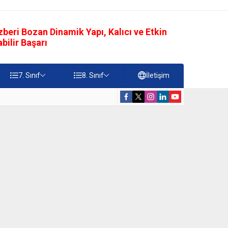
eri Bozan Dinamik Yapı, Kalıcı ve Etkin
ilir Başarı
7. Sınıf
8. Sınıf
İletişim
rdiği Faydalar Testi
5. Sınıf Namazı