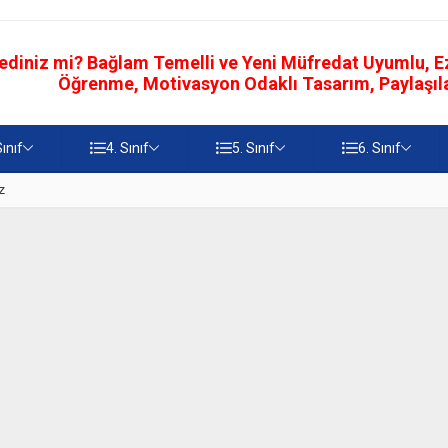
ediniz mi? Bağlam Temelli ve Yeni Müfredat Uyumlu, Ezb
Öğrenme, Motivasyon Odaklı Tasarım, Paylaşılab
Sınıf
4. Sınıf
5. Sınıf
6. Sınıf
z
5. Sınıf Namaz İbadetinin Geti