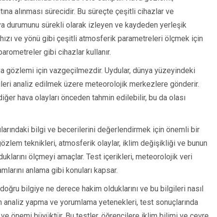
ına alınması sürecidir. Bu süreçte çeşitli cihazlar ve
 hava durumunu sürekli olarak izleyen ve kaydeden yerleşik
 hızı ve yönü gibi çeşitli atmosferik parametreleri ölçmek için
rometreler gibi cihazlar kullanır.
ava gözlemi için vazgeçilmezdir. Uydular, dünya yüzeyindeki
rileri analiz edilmek üzere meteorolojik merkezlere gönderir.
diğer hava olayları önceden tahmin edilebilir, bu da olası
onularındaki bilgi ve becerilerini değerlendirmek için önemli bir
 gözlem teknikleri, atmosferik olaylar, iklim değişikliği ve bunun
duklarını ölçmeyi amaçlar. Test içerikleri, meteorolojik veri
amlarını anlama gibi konuları kapsar.
 doğru bilgiye ne derece hakim olduklarını ve bu bilgileri nasıl
rin analiz yapma ve yorumlama yetenekleri, test sonuçlarında
i ve önemi büyüktür. Bu testler, öğrencilere iklim bilimi ve çevre