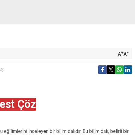
+
-
A
A
AŞ
est Çöz
ğilimlerini inceleyen bir bilim dalıdır. Bu bilim dalı, belirli bir