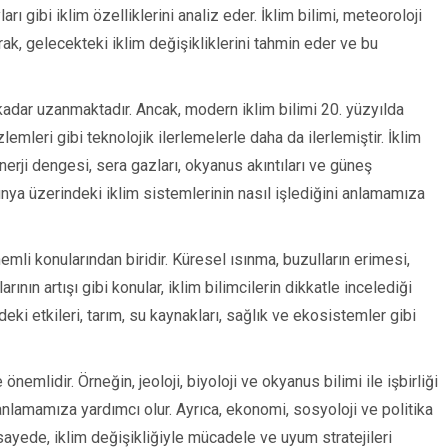
rı gibi iklim özelliklerini analiz eder. İklim bilimi, meteoroloji
ışarak, gelecekteki iklim değişikliklerini tahmin eder ve bu
a kadar uzanmaktadır. Ancak, modern iklim bilimi 20. yüzyılda
mleri gibi teknolojik ilerlemelerle daha da ilerlemiştir. İklim
nerji dengesi, sera gazları, okyanus akıntıları ve güneş
dünya üzerindeki iklim sistemlerinin nasıl işlediğini anlamamıza
emli konularından biridir. Küresel ısınma, buzulların erimesi,
ının artışı gibi konular, iklim bilimcilerin dikkatle incelediği
deki etkileri, tarım, su kaynakları, sağlık ve ekosistemler gibi
e önemlidir. Örneğin, jeoloji, biyoloji ve okyanus bilimi ile işbirliği
 anlamamıza yardımcı olur. Ayrıca, ekonomi, sosyoloji ve politika
 sayede, iklim değişikliğiyle mücadele ve uyum stratejileri